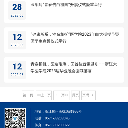
28
医学院“青春告白祖国”升旗仪式隆重举行
2023.06
12
“健康所系，性命相托”医学院2023年白大褂授予暨
医学生宣誓仪式举行
2023.06
12
青春扬帆，医途璀璨，回首往昔更进步——浙江大
学医学院2023届毕业晚会圆满落幕
2023.06
第一页
<<上一页
下一页>>
尾页
页码
1
/
1
地址：浙江杭州余杭塘路866号
电话：0571-88208045
传真：0571-88208022