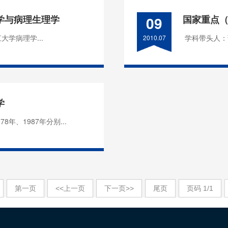
学与病理生理学
09
国家重点
学病理学...
学科带头人：
2010.07
学
年、1987年分别...
第一页
<<上一页
下一页>>
尾页
页码
1
/
1