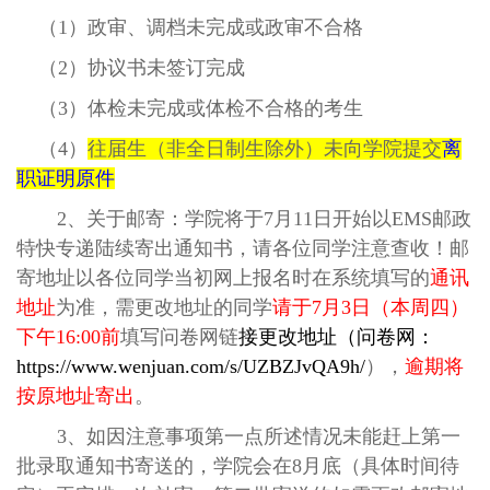
（1）政审、调档未完成或政审不合格
（2）协议书未签订完成
（3）体检未完成或体检不合格的考生
（4）
往届生（非全日制生除外）未向学院提交
离
职证明原件
2、关于邮寄：学院将于7月11日开始以EMS邮政
特快专递陆续寄出通知书，请各位同学注意查收！邮
寄地址以各位同学当初网上报名时在系统填写的
通讯
地址
为准，需更改地址的同学
请于
7月3日（本周四）
下午16:00前
填写问卷网链
接更改地址（
问卷网：
https://www.wenjuan.com/s/UZBZJvQA9h/
），
逾期将
按原地址寄出
。
3
、如因注意事项第一点所述情况未能赶上第一
批录取通知书寄送的，学院会在
8月底（具体时间待