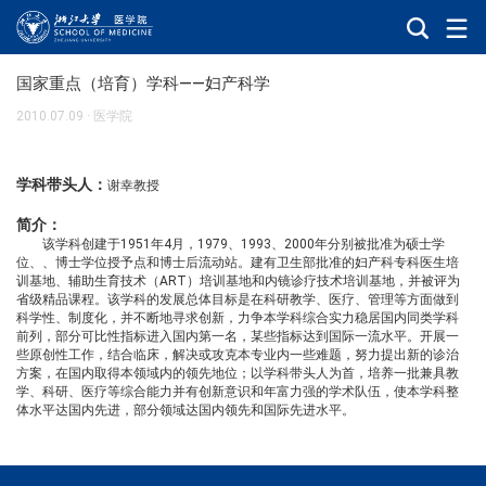
国家重点（培育）学科——妇产科学
2010.07.09
·
医学院
学科带头人：
谢幸教授
简介：
该学科创建于1951年4月，1979、1993、2000年分别被批准为硕士学
位、、博士学位授予点和博士后流动站。建有卫生部批准的妇产科专科医生培
训基地、辅助生育技术（ART）培训基地和内镜诊疗技术培训基地，并被评为
省级精品课程。该学科的发展总体目标是在科研教学、医疗、管理等方面做到
科学性、制度化，并不断地寻求创新，力争本学科综合实力稳居国内同类学科
前列，部分可比性指标进入国内第一名，某些指标达到国际一流水平。开展一
些原创性工作，结合临床，解决或攻克本专业内一些难题，努力提出新的诊治
方案，在国内取得本领域内的领先地位；以学科带头人为首，培养一批兼具教
学、科研、医疗等综合能力并有创新意识和年富力强的学术队伍，使本学科整
体水平达国内先进，部分领域达国内领先和国际先进水平。