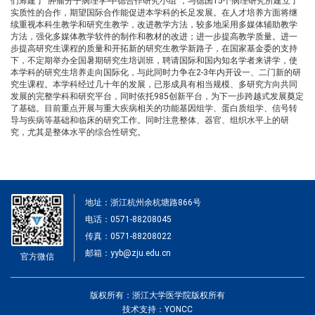
们筹建了
“
肿瘤分子病理学
-
中德合作研究小组
”
，与德国
15
个病理研究所建立了
实质性的合作，期望国际合作能促进本学科的长足发展。在人才培养方面将继
续重视本科生教学和研究生教学，改进教学方法，较多地采用多媒体辅助教学
方法，强化多媒体教学软件的制作和教材的改进；进一步提高教学质量。进一
步提高研究生课程的质量和开拓新的研究生教学新路子，在国家基金委的支持
下，不定期举办全国暑期研究生培训班，聘请国际和国内知名学者来讲学，使
本学科的研究生培养走向国际化，与此同时力争在
2-3
年内开设一、二门新的研
究生课程。
本学科经过几十年的发展，已形成具有相当规模、多研究方向共同
发展的完整学科和研究平台，同时依托985创新平台，为下一步跨越式发展奠定
了基础。目前重点开展与重大疾病相关的功能基因组学、蛋白质组学、信号转
导与疾病等基础和临床的研究工作。同时注意整体、器官、组织水平上的研
究，尤其是整体水平的综合性研究。
地址：浙江杭州余杭塘路866号
电话：0571-88208045
传真：0571-88208022
邮箱：yyb@zju.edu.cn
官方微信
版权所有：浙江大学医学院版权所有
技术支持：YONCC