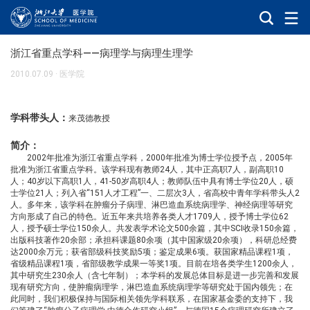
浙江省重点学科——病理学与病理生理学
2010.07.09
·
医学院
学科带头人：
来茂德教授
简介：
2002
年批准为浙江省重点学科，
2000
年批准为博士学位授予点，
2005
年
批准为浙江省重点学科。该学科现有教师
24
人，其中正高职
7
人，副高职
10
人；
40
岁以下高职
1
人，
41-50
岁高职
4
人；教师队伍中具有博士学位
20
人，硕
士学位
21
人；列入省
“151
人才工程
”
一、二层次
3
人，省高校中青年学科带头人
2
人。多年来，该学科在肿瘤分子病理、淋巴造血系统病理学、神经病理等研究
方向形成了自己的特色。近五年来共培养各类人才
1709
人，授予博士学位
62
人，授予硕士学位
150
余人。共发表学术论文
500
余篇，其中
SCI
收录
150
余篇，
出版科技著作
20
余部；承担科课题
80
余项（其中国家级
20
余项），科研总经费
达
2000
余万元；获省部级科技奖励
5
项；鉴定成果
6
项。获国家精品课程
1
项，
省级精品课程
1
项，省部级教学成果一等奖
1
项。目前在培各类学生
1200
余人，
其中研究生
230
余人（含七年制）；本学科的发展总体目标是进一步完善和发展
现有研究方向，使肿瘤病理学，淋巴造血系统病理学等研究处于国内领先；在
此同时，我们积极保持与国际相关领先学科联系，在国家基金委的支持下，我