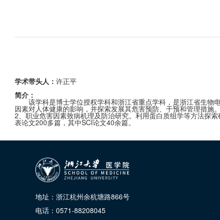
学术带头人：
许正平
简介：
该学科是博士学位授权学科和浙江省重点学科，是浙江省生物电
因素对人体健康的影响，并探索发展其危害预防、干预和管理措施
2、职业危害因素致病机理及防治研究。利用蛋白质组学等方法探索
表论文200多篇，其中SCI论文40余篇。
地址：浙江杭州余杭塘路866号
电话：0571-88208045