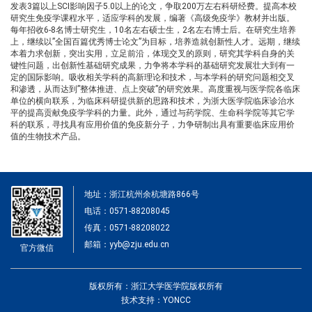
发表
3
篇以上
SCI
影响因子
5.0
以上的论文，争取
200
万左右科研经费。提高本校
研究生免疫学课程水平，适应学科的发展，编著《高级免疫学》教材并出版。
每年招收
6-8
名博士研究生，
10
名左右硕士生，
2
名左右博士后。在研究生培养
上，继续以
”
全国百篇优秀博士论文
”
为目标，培养造就创新性人才。远期，继续
本着力求创新，突出实用，立足前沿，体现交叉的原则，研究其学科自身的关
键性问题，出创新性基础研究成果，力争将本学科的基础研究发展壮大到有一
定的国际影响。吸收相关学科的高新理论和技术，与本学科的研究问题相交叉
和渗透，从而达到
”
整体推进、点上突破
”的研究效果。高度重视与医学院各临床
单位的横向联系，为临床科研提供新的思路和技术，为浙大医学院临床诊治水
平的提高贡献免疫学学科的力量。此外，通过与药学院、生命科学院等其它学
科的联系，寻找具有应用价值的免疫新分子，力争研制出具有重要临床应用价
值的生物技术产品。
地址：浙江杭州余杭塘路866号
电话：0571-88208045
传真：0571-88208022
邮箱：yyb@zju.edu.cn
官方微信
版权所有：浙江大学医学院版权所有
技术支持：YONCC