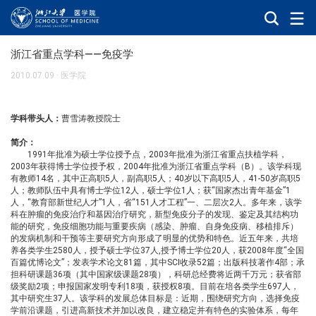
浙江省重点学科——免疫学
2010.07.09
·
医学院
学科带头人：
曹雪涛教授院士
简介：
1991年批准为硕士学位授予点，
2003
年批准为浙江省重点扶植学科，
2003
年获得博士学位授予权，
2004
年批准为浙江省重点学科（
B
）。该学科现
有教师
14
名，其中正高职
5
人，副高职
5
人；
40
岁以下高职
5
人，
41-50
岁高职
5
人；教师队伍中具有博士学位
12
人，硕士学位
1
人；获
“
国家杰出青年基金
”1
人，
“
教育部新世纪人才
”1
人，
省
“151
人才工程
”
一、二层次
2
人
。多年来，该学
科在肿瘤的免疫治疗和基因治疗研究，新型免疫分子的发现、鉴定及其结构功
能的研究，免疫细胞功能与重要疾病（感染、肿瘤、自身免疫病、移植排斥）
的发病机制和干预等主要研究方向形成了明显的优势和特色。近五年来，共培
养各类学生
2580
人，授予硕士学位
37
人
,
授
予博士学位
20
人，获
2008
年度
“
全国
百篇优博论文
”
；发表学术论文
81
篇，其中
SCI
收录
52
篇；出版科技著作
4
部；承
担科研课题
36
项（其中国家级课题
28
项），科研总经费将近两千万元；获省部
级奖励
2
项；申报国家发明专利
18
项，获授权
8
项。目前在培各类学生
697
人，
其中研究生
37
人。该学科的发展总体目标是：近期，围绕研究方向，选择免疫
学前沿课题，引进高新技术并加以改良，建立稳定并有特色的实验体系，每年