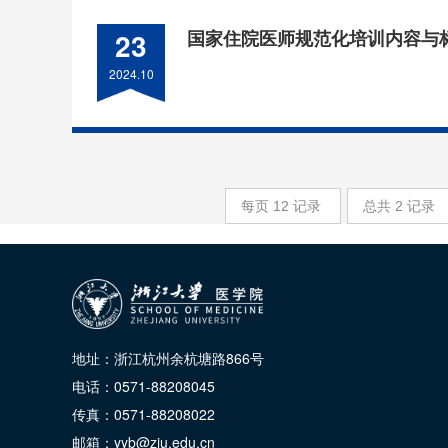
23
国家住院医师规范化培训内容与标
2024.10
每页
12
记录
总共
2
记录
地址：浙江杭州余杭塘路866号
电话：0571-88208045
传真：0571-88208022
邮箱：yyb@zju.edu.cn