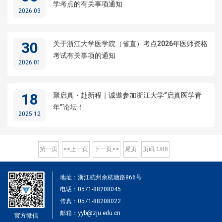
学考点的有关事项通知
2026.03
30
关于浙江大学医学院（省直）考点2026年医师资格
考试有关事项的通知
2026.01
18
聚启真・赴新程｜诚邀参加浙江大学“启真医学青
年”论坛！
2025.12
第一页
<<上一页
下一页>>
尾页
页码
1
/
88
地址：浙江杭州余杭塘路866号
电话：0571-88208045
传真：0571-88208022
邮箱：yyb@zju.edu.cn
官方微信