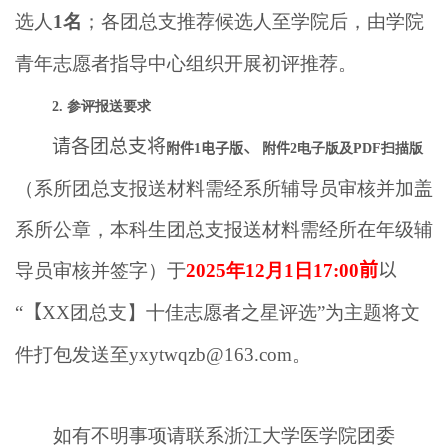
选人
1
名
；各团总支推荐候选人至学院后，由学院
青年志愿者指导中心组织开展初评推荐。
2.
参评报送要求
请各团总支将
、
附件
1
电子版
附件
2
电子版及
PDF
扫描版
（系所团总支报送材料需经系所辅导员审核并加盖
系所公章，本科生团总支报送材料需经所在年级辅
导员审核并签字）于
2025
年
12
月
1
日
17:00
前
以
“
【
XX
团总支】十佳志愿者之星评选
”
为主题将文
件打包发送至
yxytwqzb@163.com
。
如有不明事项请联系浙江大学医学院团委