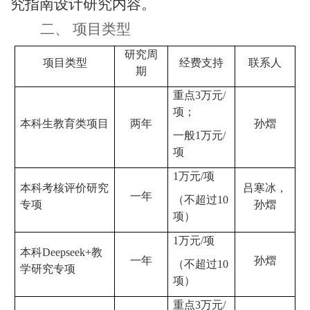
究指南设计研究内容。
二、
项目类型
研究周
项目类型
经费支持
联系人
期
重点
3
万元
/
项；
本科生教育类项目
两年
孙熠
一般
1
万元
/
项
1
万元
/
项
本科考核评价研究
吕寒冰，
一年
（不超过
10
专项
孙熠
项）
1
万元
/
项
本科
Deepseek+
教
一年
孙熠
（不超过
10
学
研究专项
项）
重点
3
万元
/