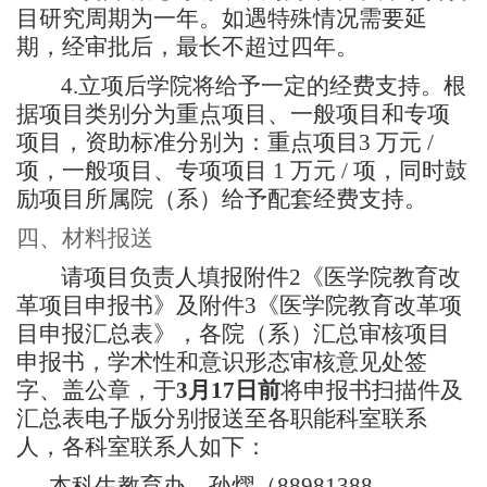
目研究周期为一年。如遇特殊情况需要延
期，经审批后，最长不超过四年。
4.
立项后
学院
将给予一定的经费支持。
根
据项目类别分为重点项目、一般项目和专项
项目，资助标准分别为：重点项目
3
万元
/
项，一般项目、专项项目
1
万元
/
项，同时鼓
励项目所属院（系）给予配套经费支持。
四、
材料报送
请项目负责人填报附件
2
《医学院教育改
革项目申报书》及附件
3
《医学院教育改革项
目申报汇总表》，各院（系）汇总审核项目
申报书，学术性和意识形态审核意见处签
字、盖公章，于
3
月
17
日前
将申报书扫描件及
汇总表电子版分别报送至各职能科室联系
人，各科室联系人如下：
本科生教育办，孙熠（
88981388
，