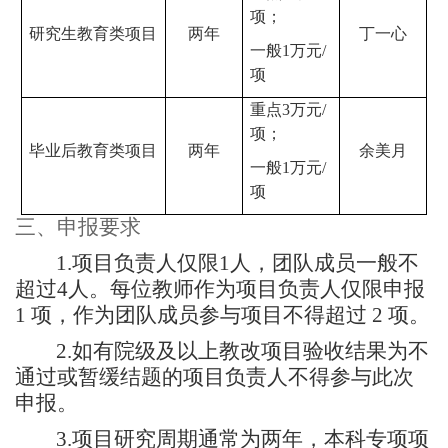
项；
研究生教育类项目
两年
丁一心
一般
1
万元
/
项
重点
3
万元
/
项；
毕业后教育类项目
两年
余美月
一般
1
万元
/
项
三、
申报
要求
1.
项目负责人仅限
1
人，团队成员一般不
超过
4
人。每位教师作为项目负责人仅限申报
1
项，作为团队成员参与项目不得超过
2
项。
2.
如有院级及以上教改项目验收结果为不
通过或暂缓结题的项目负责人不得参与此次
申报。
3.
项目研究周期通常为两年，本科专项项