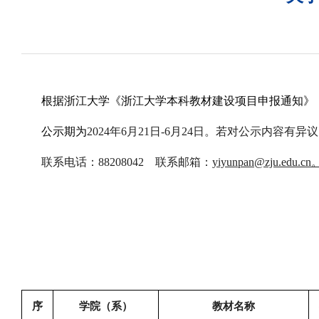
根据浙江大学《浙江大学本科教材建设项目申报通知》
公示期为
202
4
年
6月
21
日
-
6
月
24
日。若对公示内容有异议
联系电话：
88208042 联系邮箱：
yiyunpan
@zju.edu.cn
序
学院（系）
教材名称