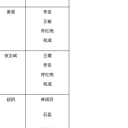
黄翯
李亚
王敏
佟红艳
祝成
张文斌
王耀
李亚
佟红艳
祝成
赵鹃
林国芬
石磊