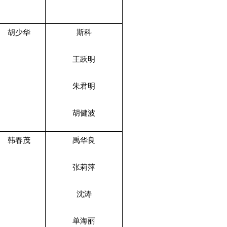
胡少华
斯科
王跃明
朱君明
胡健波
韩春茂
禹华良
张莉萍
沈涛
单海丽