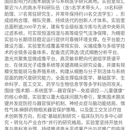
国际影响力的围术期医学与系统医学研究高地。实验室现汇
聚近
70
人的高水平科研队伍（含
5
名学术带头人、
18
名科研
助理、
37
名常驻研究生，并常年保持约
10
名交流学生），形
成结构合理、梯队完善、持续迭代的创新人才体系。实验室
总面积逾
2000
平方米，建有专业级标准冷库与先进中央新风
过滤系统，可实现恒温恒湿与高等级空气洁净保障，为精密
实验与长期项目稳定运行提供可靠微环境支撑。在平台能力
建设方面，实验室形成覆盖常规实验、尖端成像与多组学技
术的全链条设备体系，配备流式筛选
/
流式细胞分析平台、
激光共聚焦显微成像平台、高灵敏非靶向代谢组学质谱平
台、在体双光子成像系统等关键高精尖研究设备，并建有规
模化智能斑马鱼养殖系统，构建从细胞与分子到活体与系统
层面的跨尺度研究能力，全面支撑临床医学、基础医学、生
命科学、医工交叉、药学与生物信息学等多学科协同攻关。
围绕“围术期—系统医学—器官保护—免疫调控—儿童健康”
的核心命题，实验室以重大临床问题为牵引，聚焦围术期关
键并发症防控与器官保护机制、神经炎症与脑功能结局、惰
性气体
/
麻醉药物相关器官保护策略、以及医工交叉诊疗技
术创新等方向，形成“基础机制研究
+
临床队列与多中心研
究
+
转化与产业合作”并行的研究格局。实验室坚持开放共
享与高标准治理，持续推进高水平成果产出与可推广的临床