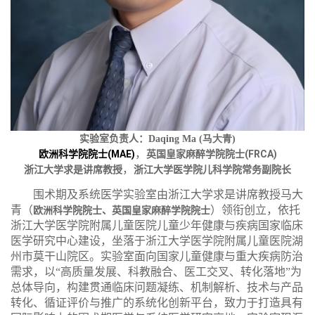
实验室负责人：
Daqing Ma (
马大青
)
，
(MAE)
(FRCA)
欧洲科学院院士
英国皇家麻醉学院院士
，
浙江大学求是讲席教授
浙江大学医学院儿科学院常务副院长
围术期及系统医学实验室由浙江大学求是讲席教授马大
青（
）领衔创立，依托
欧洲科学院院士、英国皇家麻醉学院院士
浙江大学医学院附属儿童医院儿童少年健康与疾病国家临床
医学研究中心建设，坐落于浙江大学医学院附属儿童医院湖
州市莫干山院区。实验室面向国家儿童健康与重大疾病防治
需求，以“高质量发展、科教融合、医工交叉、转化落地”为
总体导向，构建贯通临床问题凝练、机制解析、技术与产品
转化、循证评价与推广的系统化创新平台，致力于打造具有