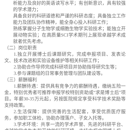
析能力及良好的英语读写水平；有创新意识，具有较强
的学术潜力；
具备良好的科研道德和严谨的科研态度；具备独立工作
能力及团队协作精神，能全身心投入科研工作；
熟练掌握分子生物学或细胞生物学实验技术；能独立开
展动物实验；在高质量
SCI
学术期刊上展现卓越学术成
就者优先考虑。
（二）
岗位职责
1.
独立开展博士后课题研究，完成申报项目、发表论
文、技术改进和实验设备维护等相关科研工作；
2.
协助合作导师完成科研项目并协助指导研究生等；
3.
参与课题组的日常事务管理与团队建设等。
（三）薪酬福利
1.
薪酬待遇：
提供具有竞争力的薪酬待遇，缴纳五险一
金，特别优秀者可推荐申报学校特别资助或
“求是博士后”
项
目。年薪
30-35
万元起，另按医院规定享受科学技术奖励等
支持政策。
2.
生活保障：提供完善的生活配套，享受优质医疗服
务，参加职工体检，协助办理落户、子女入托等。
3.
学术环境：
共享一流的学术声誉、先进的科研平台、