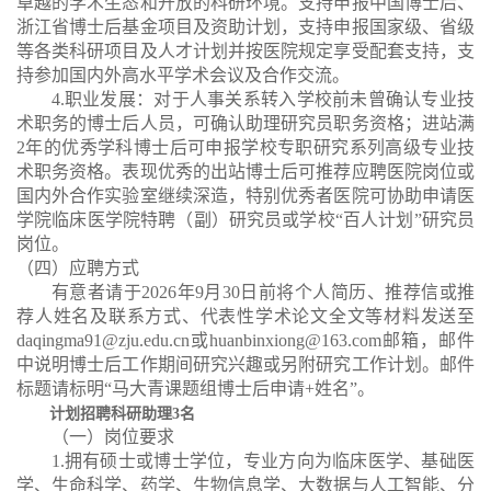
卓越的学术生态和开放的科研环境。支持申报中国博士后、
浙江省博士后基金项目及资助计划，支持申报国家级、省级
等各类科研项目及人才计划并按医院规定享受配套支持，支
持参加国内外高水平学术会议及合作交流。
4.
职业发展：对于人事关系转入学校前未曾确认专业技
术职务的博士后人员，可确认助理研究员职务资格；进站满
2
年的优秀学科博士后可申报学校专职研究系列高级专业技
术职务资格。表现优秀的出站博士后可推荐应聘医院岗位或
国内外合作实验室继续深造，特别优秀者医院可协助申请医
学院临床医学院特聘（副）研究员或学校“百人计划”研究员
岗位。
（四）应聘方式
有意
者请于
2026
年
9
月
30
日前将个人简
历、推荐信或推
荐人姓名及联系方式、代表性学术论文全文等材料发送至
daqingma91@zju.edu.cn
或
huanbinxiong@163.com
邮箱，邮件
中说明博士后工作期间研究兴趣或另附研究工作计划。邮件
标题请标明“
马大青
课题组博士后申请
+
姓名”。
计划招聘科研助理
3
名
（一）岗位要求
1.
拥有硕士或博士学位，专业方向为临床医学、基础医
学、生命科学、药学、生物信息学、大数据与人工智能、分