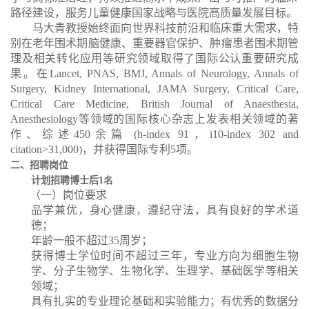
路径建设，服务儿童健康国家战略与医院高质量发展目标。
马大青教授始终面向世界科技前沿和临床重大需求，特
别在老年围术期脑健康、重要器官保护、肿瘤患者围术期管
理及相关转化应用等研究领域取得了国际公认重要研究成
果。在
Lancet, PNAS, BMJ, Annals of Neurology, Annals of
Surgery, Kidney International, JAMA Surgery, Critical Care,
Critical Care Medicine, British Journal of Anaesthesia,
Anesthesiology
等领域的国际核心杂志上发表相关领域的著
作、综述
450
余篇
(h-index 91
，
i10-index 302 and
citation>31,000)
，并获得国际专利
5
项。
二、招聘岗位
计划招聘博士后
1名
（一）岗位要求
品学兼优，身心健康，遵纪守法，具有良好的学术道
德；
年龄一般不超过
35
周岁；
获得博士学位时间不超过三年，专业方向为
细胞生物
学、分子生物学、生物化学、生理学、基础医学
等相关
领域；
具有扎实的专业理论基础和实验能力；有优秀的数据分