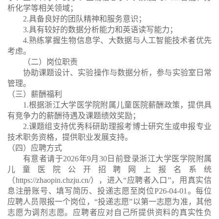
析化学等
相关领域
；
2.
具备良好的团队精神和服务意识；
3.
具有较好的数据分析能力和英语读写能力；
4.
熟练掌握生物信息学、大数据与人工智能技术者优先
考虑。
（二）岗位职责
协助课题设计、实验操作与数据分析，参与实验室日常
管理。
（三）薪酬福利
1.
根据浙江大学医学院附属儿童医院薪酬政策，提供具
有竞争力的薪酬待遇及课题绩效奖励；
2.
课题组支持优秀科研助理报考博士研究生或申报专业
技术职务资格，提供职业发展支持。
（四）应聘方式
有意者请于
2026
年
9
月
30
日前登录浙江大学医学院附属
儿童医院公开招聘网上报名系统
（
https://zhaopin.chzju.cn/
），进入“应聘者入口”，用真实信
息注册账号、填写简历、投递志愿至岗位
P26-04-01
。每位
应聘人员限报一个岗位，“投递志愿”以第一志愿为准，其他
志愿为调剂志愿。应聘者应对自己所提供资料的真实性负