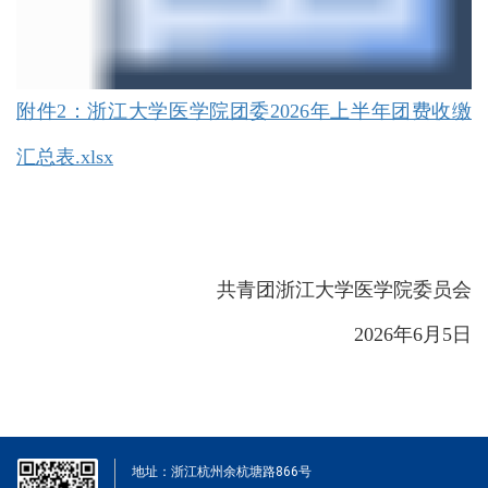
附件2：浙江大学医学院团委2026年上半年团费收缴
汇总表.xlsx
共青团浙江大学医学院委员会
2026
年
6
月
5
日
地址：浙江杭州余杭塘路866号