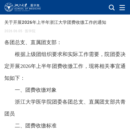
关于开展2026年上半年浙江大学团费收缴工作的通知
2026.06.05
·
医学院
各团总支、直属团支部：
根据上级团组织要求和实际工作需要，院团委决
定开展
2026
年上半年团费收缴工作，现将相关事宜通
知如下：
一、团费收缴对象
浙江大学医学院团委各团总支、直属团支部共青
团员
二、团费收缴标准