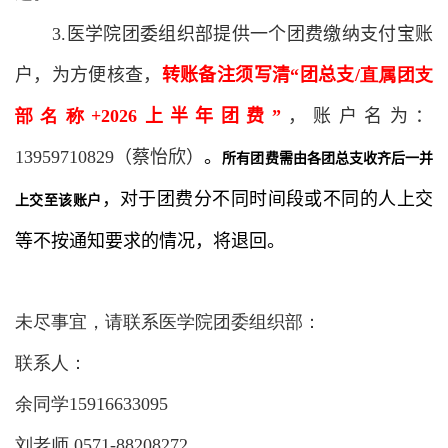
3.
医学院团委组织部提供一个团费缴纳支付宝账
户，为方便核查，
转账备注须写清“团总支
/
直属团支
部名称
+2026
上半年团费”
，账户名为：
13959710829
（蔡怡欣）
。
所有团费需由各团总支收齐后一并
，对于团费分不同时间段或不同的人上交
上交至该账户
等不按通知要求的情况，将退回。
未尽事宜，请联系医学院团委组织部：
联系人：
余同学
15916633095
刘老师
0571-88208272