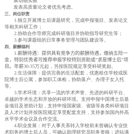
展动物实验
发表高质量论文者优先考虑。
三、岗位职责
1.
独立开展博士后课题研究，完成申报项目、发表论文
等相关科研工作；
2.
协助合作导师完成科研项目并协助指导研究生等；
3.
参与课题组的日常事务管理与团队建设等。
四、薪酬福利
1.
薪酬待遇：提供具有竞争力的薪酬待遇，缴纳五险一
金，特别优秀者可推荐申报学校特别资助或
“求是博士后”
项
目。年薪
30-35
万元起，另按医院规定享受科研奖励。
2.
生活保障：提供完善的生活配套，优惠租住学校或医
院博士后公寓，参加职工体检，协助落户、办理子女入托
等。
3.
学术环境：共享一流的学术声誉、先进的科研平台、
卓越的学术生态和开放的科研环境。支持申报中国博士后基
金项目及资助计划，支持申报国家级、省级等各类科研项目
及人才计划并按医院规定享受配套支持，支持参加国内外高
水平学术会议及合作交流。
4.
职业发展：对于人事关系转入学校前未曾确认专业技
术职务的博士后人员，可确认助理研究员职务资格；进站满