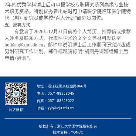
2
年的优秀学科博士后可申报学校专职研究系列高级专业技
术职务资格
。
特别优秀者出站时可申请医学院临床医学院特
聘（副）研究员或学校
“百人计划”
研究员岗位。
五、应聘方式
有意者于
2026
年
12
月
31
日前将个人简历、推荐信或推荐
人姓名及联系方式、代表性学术论文全文等材料发送至
hulidan@zju.edu.cn
，邮件中说明博士后工作期间研究兴趣或
另附研究工作计划。邮件标题请标明
“胡丽丹课题组博士后
申请
+
姓名”。
地址：浙江杭州余杭塘路866号
电话：0571-88208045
传真：0571-88208022
邮箱：yyb@zju.edu.cn
官方微信
版权所有：浙江大学医学院版权所有
技术支持：YONCC