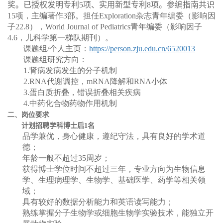
奖
。已授权发明
专利
5
项
、
实用新型专利
8
项
。
参编指南共识
15
项，主编著作
3
部。担任
Exploration
杂志青年编委（影响因
子
22.8
），
World Journal of Pediatrics
青年编委（影响因子
4.6
，儿科学第一梯队期刊）。
课题组
/
个人主页：
https://person.zju.edu.cn/6520013
课题组研究方向：
1.
肾病发病发生的分子机制
2.RNA
代谢调控，
mRNA
降解和
RNA
小体
3.
蛋白质折叠，错误折叠相关疾病
4.
中药化合物药物作用机制
二、岗位要求
计划招聘学科博士后
1
名
品学兼优，身心健康，遵纪守法，具有良好的学术道
德；
年龄一般不超过
35
周岁；
获得博士学位时间不超过三年，专业方向为生物信息
学、生理病理学、生物学、基础医学、药学等相关领
域；
具有较好的数据分析能力和英语读写能力；
熟练掌握分子生物学或细胞生物学实验技术，能独立开