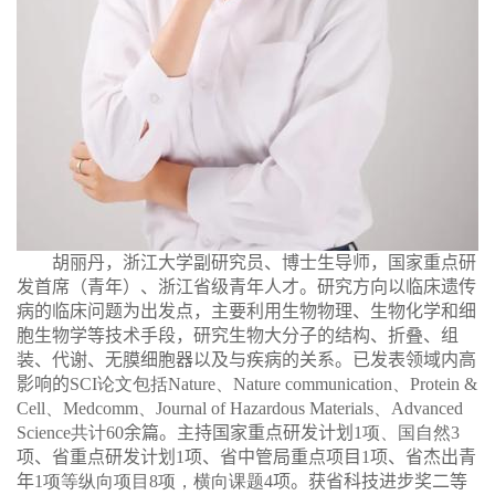
胡丽丹，
浙江大学
副研究员
、
博士生导师
，
国家重点研
发首席（青年）、
浙江省级青年人才。
研究方向以临床遗传
病的临床问题为出发点，主要利用生物物理、生物化学和细
胞生物学等技术手段，研究生物大分子的结构、折叠、组
装、代谢、无膜细胞器以及与疾病的关系。已发表领域内高
影响的
SCI
论文包括
Nature
、
Nature communication
、
Protein &
Cell
、
Medcomm
、
Journal of Hazardous Materials
、
Advanced
Science
共计
60
余
篇。主持国家重点研发
计划
1
项、国自然
3
项
、
省重点研发
计划
1
项
、
省中管局重点项目
1
项
、
省杰出青
年
1
项等纵向项目
8
项，横向课题
4
项。获省
科技进步奖二等