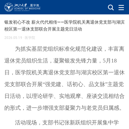
银发初心不改 薪火代代相传——医学院机关离退休党支部与湖滨
校区第一退休支部联合开展主题党日活动
2026.05.19
·
医学院
为
抓实
基层党组织标准化规范化建设，丰富离
退休党员组织生活，凝聚银发先锋力量，
5
月
18
日，医学院机关离退休党支部与湖滨校区第一退休
党支部联合开展
“
强党建、话初心、品文脉
”
主题党
日
活动
，
以
理论
研学、
实地观摩、座谈交流相结合
的形式
，
进一步
增强
支部
凝聚力
与老党员
归属感。
活动
现场
，
支部
书记
张新跃
组织
开展
集中学