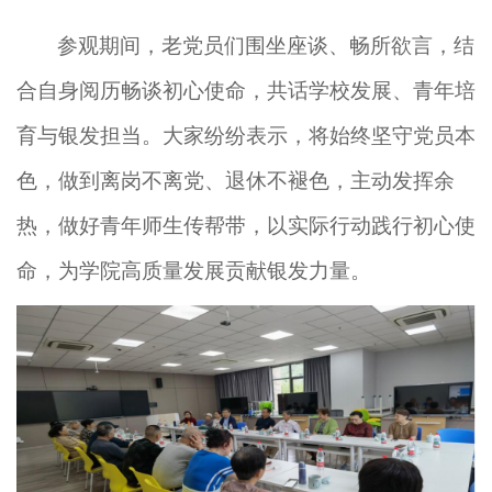
参观期间
，
老党员们
围坐座谈、
畅所欲言
，
结
合自身阅历畅谈初心使命，
共话
学校发展、青年
培
育
与
银发担当
。
大家纷纷表示，将始终坚守党员本
色，做到离岗不离党、退休不褪色，
主动
发挥余
热
，
做好青年师生传帮带
，以实际行动践行初心使
命，为学院高质量发展贡献银发力量。