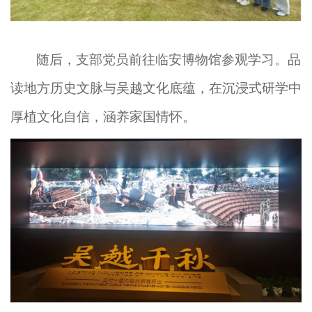
随后
，
支部党员
前往
临安博物馆参观学习。
品
读地方历史文脉与
吴越文化
底蕴
，
在沉浸式
研学
中
厚植
文化
自信
，
涵养
家国情怀。