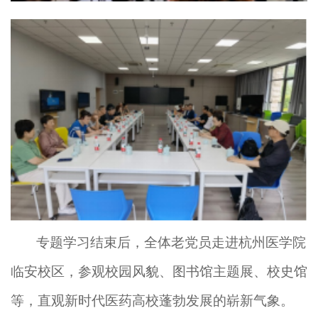
专题学习结束后，
全体
老
党员
走进
杭州医学院
临安校区，
参观
校园
风貌
、
图书馆
主题展
、
校史馆
等
，
直观
新时代医药高校蓬勃发展的崭新气象。