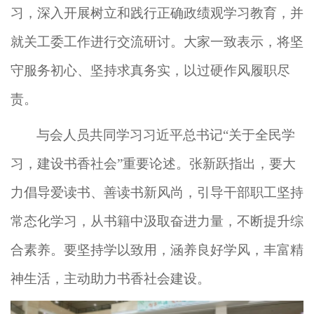
习，
深入
开展
树立和践行
正确政绩观学习教育
，
并
就关工委工作进行交流研讨。
大家一致表示，将坚
守服务初心、坚持求真务实，以过硬作风履职尽
责。
与会人员共同
学习
习近平
总书记
“
关于全民学
习，建设书香社会
”
重要
论述
。
张新
跃
指出，
要
大
力
倡导爱读书、善读书新风尚
，
引导干部职工坚持
常态化学习，从书籍中汲取奋进力量，不断提升综
合素养。
要
坚持学以致用，涵养良好学风，丰富精
神生活，主动助力书香社会建设
。