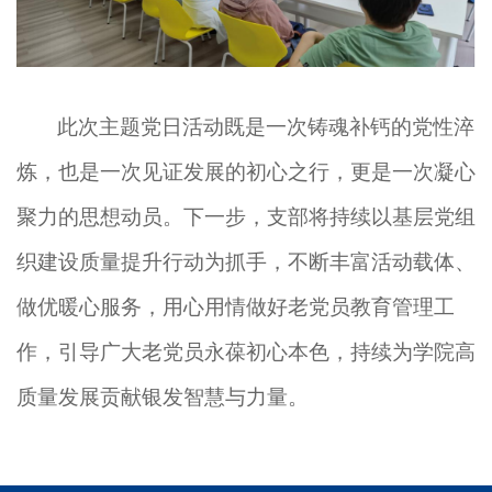
此次主题党日活动
既是一次铸魂补钙的党性淬
炼，也是一次见证发展的初心之行，更是一次凝心
聚力的思想动员。下一步，
支部将持续以基层党组
织建设质量提升行动为抓手，不断
丰富
活动
载体
、
做优暖心
服务
，用心用情做好
老
党员教育管理
工
作，引导
广大
老
党员
永葆
初心
本色，持续为学院
高
质量
发展
贡献银发智慧与力量
。