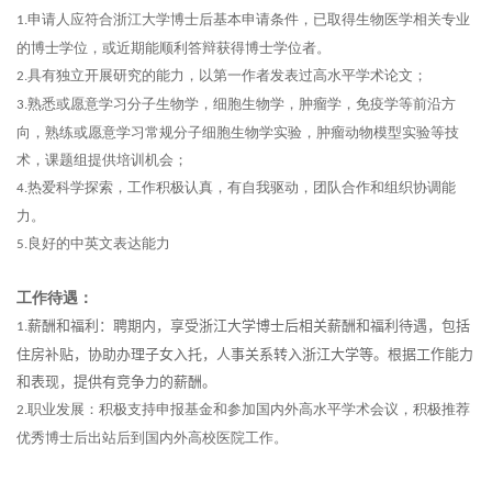
申请人应符合浙江大学博士后基本申请条件，已取得生物医学相关专业
1.
的博士学位，或近期能顺利答辩获得博士学位者。
具有独立开展研究的能力，以第一作者发表过高水平学术论文；
2.
熟悉或愿意学习分子生物学，细胞生物学，肿瘤学，免疫学等前沿方
3.
向，熟练或愿意学习常规分子细胞生物学实验，肿瘤动物模型实验等技
术，课题组提供培训机会；
热爱科学探索，工作积极认真，有自我驱动，团队合作和组织协调能
4.
力。
良好的中英文表达能力
5.
工作待遇：
薪酬和福利：聘期内，享受浙江大学博士后相关薪酬和福利待遇，包括
1.
住房补贴，
协助办理
子女入
托
，人事关系转入浙江大学等。根据工作能力
和表现，提供有竞争力的薪酬。
职业发展：积极支持申报基金和参加国内外高水平学术会议，积极推荐
2.
优秀博士后出站后到国内外高校医院工作。