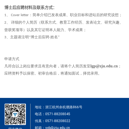
博士后应聘材料及联系方式：
、
：简单介绍已发表成果、职业目标和进站后的研究设想；
1
Cover letter
、 详细的个人简历（联系方式、教育工作经历、发表论文、研究兴趣、
2
曾获奖项等）以及其它证明本人能力、学术成果；
、主题请注明“博士后应聘
姓名”
3
-
申请方式
凡符合以上岗位要求且有意向者，请将个人简历发至
lgp@zju.edu.cn
；
应聘资料予以保密。初审合格后，将通知面试，择优录用。
地址：浙江杭州余杭塘路866号
电话：0571-88208045
传真：0571-88208022
邮箱：yyb@zju.edu.cn