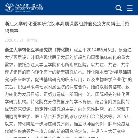
浙江大学转化医学研究院李高朋课题组肿瘤免疫方向博士后招
聘启事
2026.05.21
·
医学院
浙江大学转化医学研究院（转化院）
成立于
2014
年
5
月
6
日，是浙江
大学顶层设计并顺应现代医学发展的新趋势和国家临床转化的重大
需求，依托浙江大学医学院和七所附属医院，以共建、共管、共享
模式组建的面向转化医学的新型研究机构。转化院本着“对接基础研
究与临床医学，促进基础研究的临床应用，以及生物医学产业化” 的
宗旨，积极寻求与七家附属医院的深度合作，始终以服务临床、致
力转化为发展目标，正努力建成一所国内一流、国际领先的转化医
学研究机构。转化院充分依靠自身的学术背景，结合各附属医院的
优势临床资源，确定转化研究的主要方向为恶性肿瘤、心血管和干
细胞再生医学、医工结合开发新的诊疗仪器和诊治技术等。
2019
年
以来，转化院进一步凝练研究方向，确立以肿瘤代谢、肿瘤免疫及
代谢性疾病等为主攻方向的新的研究院定位，并设立三大研究中