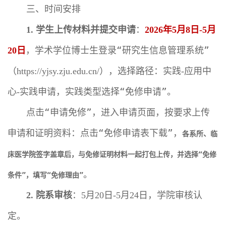
三、时间安排
学生上传材料并提交申请
：
年
月
日
月
1.
2026
5
8
-5
日
，学术学位博士生登录“研究生信息管理系统”
20
（
），选择路径：实践
应用中
https://yjsy.zju.edu.cn/
-
心
实践申请，实践类型选择“免修申请”。
-
点击“申请免修”，进入申请页面，按要求上传
申请和证明资料：点击“免修申请表下载”，
各系所、临
床医学院签字盖章后，与免修证明材料一起打包上传，并选择“免修
。
条件”，填写“免修理由”
院系审核
：
月
日
月
日，学院审核认
2.
5
20
-5
24
定。