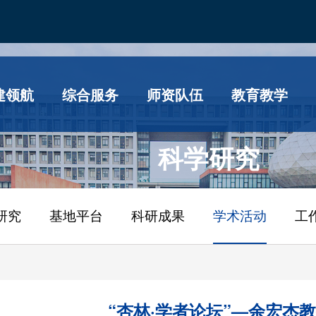
建领航
综合服务
师资队伍
教育教学
科学研究
研究
基地平台
科研成果
学术活动
工
“杏林·学者论坛”—余宏杰教