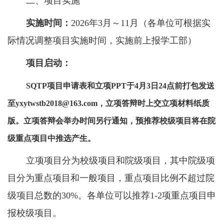
二、项目实施
实施时间：
2026
年
3
月～
11
月（各单位可根据实
际情况调整项目实施时间，实施前上报学工部）
项目启动：
SQTP
项目申请表和立项
PPT
于
4
月
3
日
24
点前打包发送
至
yxytwstb2018@163.com
，立项答辩时上交立项材料纸质
版。立项答辩会举办时间另行通知，预推荐校级项目将在院
级重点项目中推选产生。
立项项目分为校级项目和院级项目，其中院级项
目分为重点项目和一般项目，重点项目比例不超过院
级项目总数的
30%
。各单位可以推荐
1-2
项重点项目申
报校级项目。