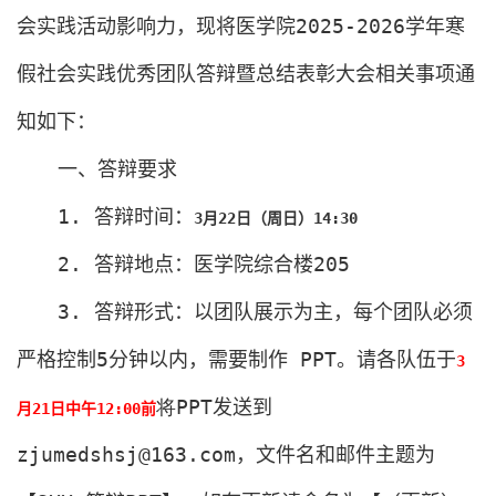
会实践活动影响力，现将医学院
2025-2026
学年寒
假社会实践优秀团队答辩暨总结表彰大会相关事项通
知如下：
一、答辩要求
1.
答辩时间：
3
月
22
日（周日）
14:30
2.
答辩地点：医学院综合楼
205
3.
答辩形式：以团队展示为主，每个团队必须
严格控制
5
分钟以内，需要制作
PPT
。请各队伍于
3
将
PPT
发送到
月
21
日中午
12:00
前
zjumedshsj@163.com
，文件名和邮件主题为