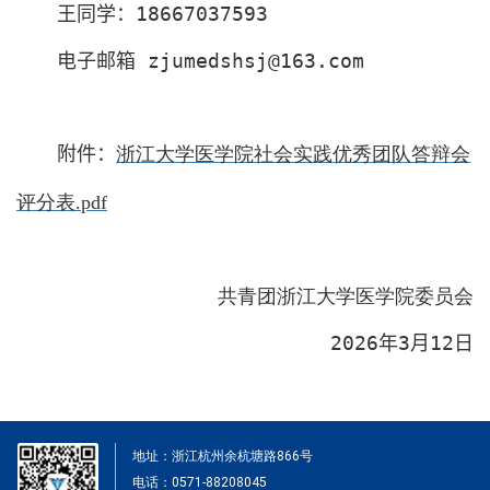
王同学：
18667037593
电子邮箱
zjumedshsj@163.com
附件：
浙江大学医学院社会实践优秀团队答辩会
评分表.pdf
共青团浙江大学医学院委员会
202
6
年
3
月
12
日
地址：浙江杭州余杭塘路866号
电话：0571-88208045