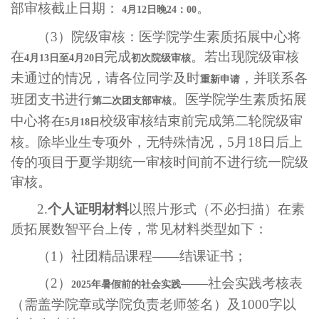
部审核截止日期：
。
4
月
12
日晚
24
：
00
（
3
）院级审核：医学院学生素质拓展中心将
在
完成
。若出现院级审核
4
月
13
日至
4
月
20
日
初次院级审核
未通过的情况，请各位同学及时
，并联系各
重新申请
班团支书进行
。医学院学生素质拓展
第二次团支部审核
中心将在
校级审核结束前完成第二轮院级审
5
月
18
日
核。除毕业生专项外，无特殊情况，
5
月
18
日后上
传的项目于夏学期统一审核时间前不进行统一院级
审核。
2.
个人证明材料
以照片形式（不必扫描）在素
质拓展数智平台上传，常见材料类型如下：
（
1
）社团精品课程——结课证书；
（
2
）
——社会实践考核表
2025
年暑假前的社会实践
（需盖学院章或学院负责老师签名）及
1000
字以