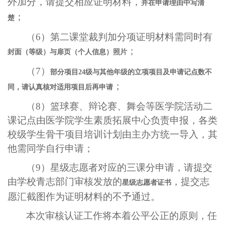
外加分，请提交相应证明材料，
并在申请理由中写清
；
楚
（
6
）第二课堂裁判加分项证明材料需同时有
；
封面（等级）与扉页（个人信息）照片
（
7
）
部分项目
24
级与其他年级的立项项目及申请记点数不
；
同，请认真核对适用项目后再申请
（
8
）篮球赛、辩论赛、舞会等医学院活动二
课记点由医学院学生素质拓展中心负责申报，各类
校级学生骨干项目培训计划由主办方统一导入，其
他需同学自行申请；
（
9
）星级志愿者对应的三课分申请，请提交
由学校青志部门审核发放的
，提交志
星级志愿者证书
愿汇截图作为证明材料的不予通过。
本次审核认证工作将本着公平公正的原则，任