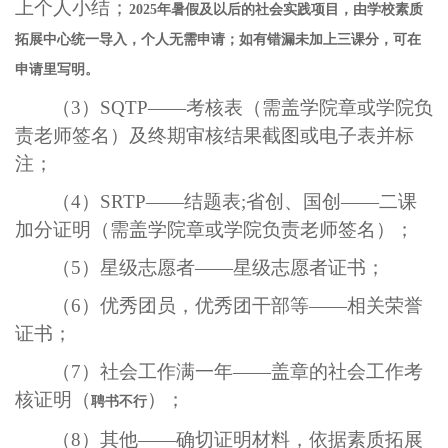
上个人小结；
2025
年暑假及以后的社会实践项目，由学校素质
拓展中心统一导入，个人无需申请；如有错漏未加上三课分，可在
申请里写明。
（
3
）
SQTP
——考核表（需盖学院章或学院负
责老师签名）及终期审核结果截图或电子表并标
注；
（
4
）
SRTP
——结题表
;
省创、国创——二课
加分证明（需盖学院章或学院负责老师签名）；
（
5
）星级志愿者——星级志愿者证书；
（
6
）优秀团员，优秀团干部等——相关荣誉
证书；
（
7
）社会工作满一年——盖章的社会工作考
核证明（
）；
聘书不行
（
8
）其他——确切证明材料，依据素质拓展