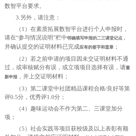
数智平台要求。
3.
另外，请注意：
（
1
）在素质拓展数智平台进行个人申报时，
请在“参与情况说明”栏中
明确填写申报的二三课堂记点，
并确认提交的证明材料已完成
；
应有的签字和盖章
（
2
）若之前申请的项目因未交证明材料不通
过，或审核赋分有误，或立项项目选择有误，请
重
，并上交证明材料；
新申报
（
3
）第二课堂中社团精品课程合格
/
良好等第
评
0.5
分，优秀评
1.0
分；
（
4
）趣味运动会不作为第二、三课堂加分
项；
（
5
）社会实践等项目获校级及以上表彰有额