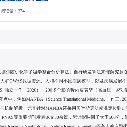
阅读量：
374
、孟德尔随机化等多组学整合分析算法并自行研发算法来理解究竟
人群GWAS数据资源、人和不同小鼠疾病模型，以及疾病发展
 独立一作，2020），200多个影响肾内皮表型（高血压、肾
ience Translational Medicine, 一作三, 2021）、
病机制已得到清晰的实验验证与机制解析，尤其针对MANBA还采用贝叶斯算法精准定
tional Medicine, PNAS等重要期刊发表论文30余篇，累计影响因子大于
s Nephrology、Nature Reviews Genetics等杂志