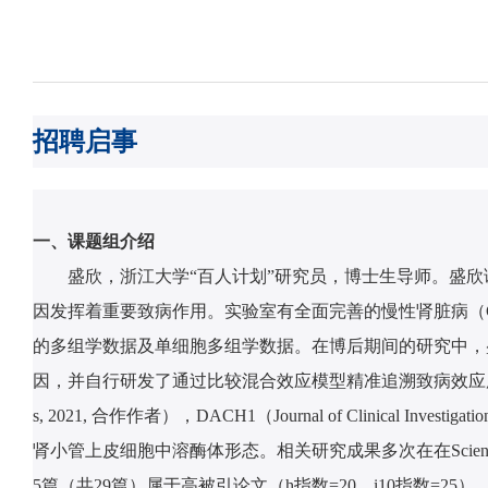
招聘启事
一、课题组介绍
盛欣，浙江大学“百人计划”研究员，博士生导师。盛欣
因发挥着重要致病作用。实验室有全面完善的慢性肾脏病（
的多组学数据及单细胞多组学数据。在博后期间的研究中，盛欣
因，并自行研发了通过比较混合效应模型精准追溯致病效应所源于的细胞类型（Nat
s, 2021, 合作作者），DACH1（Journal of Cli
肾小管上皮细胞中溶酶体形态。相关研究成果多次在在Science, Nature 
5篇（共29篇）属于高被引论文（h指数=20，i10指数=25），已发