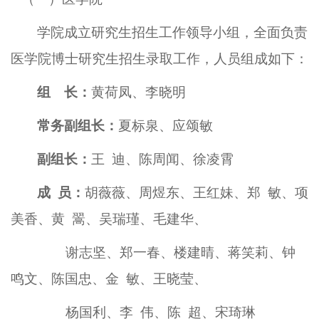
学院成立研究生招生工作领导小组，全面负责
医学院博士研究生招生录取工作，人员组成如下：
组 长：
黄荷凤、
李晓明
常务副组长：
夏标泉、应颂敏
副组长：
王
迪
、陈周闻
、徐凌霄
成
员：
胡薇薇
、周煜东、王红妹、郑
敏、项
美香、黄
翯
、吴瑞瑾、
毛建华、
谢志坚、
郑一春
、楼建晴、蒋笑莉、钟
鸣文、陈国忠、金
敏、王晓莹、
杨国利、李
伟、陈
超、宋琦琳