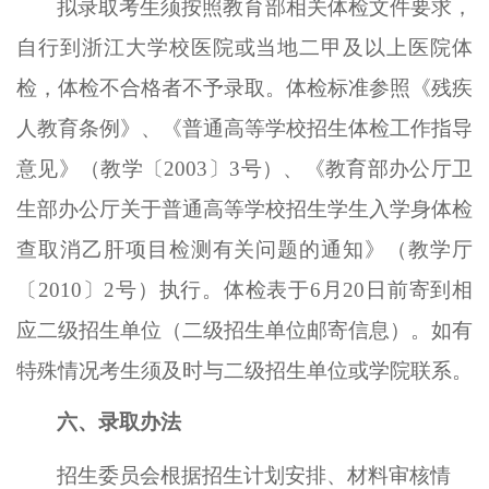
拟录取考生须按照教育部相关体检文件要求，
自行到浙江大学校医院
或
当地二甲及以上医院体
检，体检不合格者不予录取
。体检标准参照《残疾
人教育条例》
、
《普通高等学校招生体检工作指导
意见》（教学〔
2003〕3号）、《教育部办公厅卫
生部办公厅关于普通高等学校招生学生入学身体检
查取消乙肝项目检测有关问题的通知》（教学厅
〔2010〕2号）执行。
体检表于
6
月
2
0
日前寄到相
应
二级招生单位
（
二级招生单位
邮寄信息
）
。如有
特殊情况考生须及时与
二级招生单位或学院
联系。
六、录取办法
招生委员会
根据招生计划安排、材料审核情