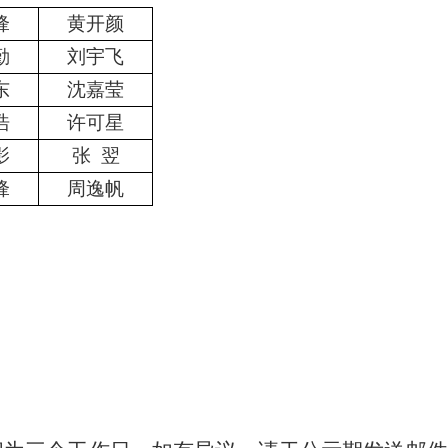
锋
黄开颜
勤
刘宇飞
东
沈嘉莹
浩
许可星
影
张
翌
锋
周逸帆
部