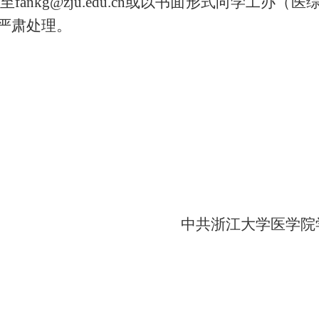
至
fankg@zju.edu.cn或以书面形式向学工办
严肃处理。
中共浙江大学医学院