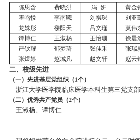
陈思含
费晓洪
冯
妍
黄金
霍鸣悦
李南曦
刘祺琛
刘亚
龙姝彤
楼阳天
吕文瑾
莫伟
谭博仁
王淑杨
王怡珊
徐晨
严钦耀
郁梦琦
张佳禾
张瑞
张煜婷
赵城凡
赵文轩
赵云
二、校级先进
（
一
）
先进基层党组织
（
1个
）
浙江大学医学院临床医学本科生第三党支
（
二
）优秀共产党员（
2个
）
王淑杨
、谭博仁