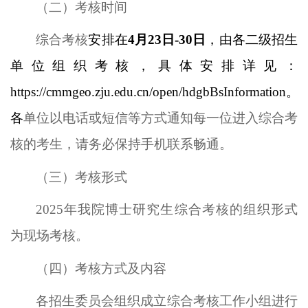
（二）
考核时间
综合考核
安排在
4月
23
日
-
30
日
，
由各二级招生
单位组织考核
，
具体安排详见
：
https://cmmgeo.zju.edu.cn/open/hdgbBsInformation
。
各
单位以电话或短信等方式通知每一位进入综合考
核的考生，请务必保持手机联系畅通。
（三）
考核形式
202
5
年我院博士研究生综合考核的组织形式
为现场考核。
（四）
考核方式及内容
各招生委员会组织成立综合考核工作小组进行