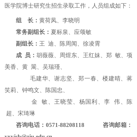
医学院博士研究生招生录取工作，人员组成如下：
组 长：
黄荷凤、
李晓明
常务副组长：
夏标泉、应颂敏
副组长：
王
迪
、陈周闻
、徐凌霄
成
员：
胡薇薇
、周煜东、王红妹、郑
敏、项
美香、黄
翯
、吴瑞瑾、
毛建华、谢志坚、
郑一春
、楼建晴、蒋
笑莉、钟鸣文、陈国忠、
金
敏、王晓莹、杨国利、李
伟、陈
超、宋琦琳
咨询电话：
0571-88208118
咨询邮箱：
yxyjsb@zju.edu.cn