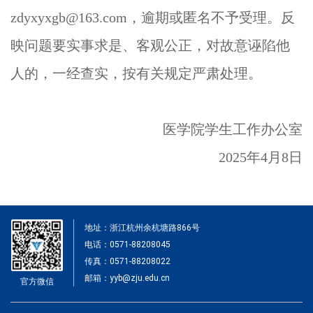
zdyxyxgb@163.com
，逾期或匿名不予受理。反
映问题要实事求是、客观公正，对故意诬陷他
人的，一经查实，按有关规定严肃处理。
医学院学生工作办公室
2025
年
4
月
8
日
地址：浙江杭州余杭塘路866号
电话：0571-88208045
传真：0571-88208022
邮箱：yyb@zju.edu.cn
官方微信