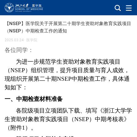
【NSEP】医学院关于开展第二十期学生资助对象教育实践项目
（NSEP）中期检查工作的通知
2025.03.24
·
医学院
各位同学：
为进一步规范学生资助对象教育实践项目
（
NSEP
）组织管理，提升项目质量与育人成效，
现组织开展第二十期
NSEP
中期检查工作，具体通
知如下：
一、中期检查材料准备
各院级项目立项团队下载、填写《浙江大学学
生资助对象教育实践项目（
NSEP
）中期考核表》
（附件
1
）。