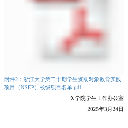
附件2：浙江大学第二十期学生资助对象教育实践
项目（NSEP）校级项目名单.pdf
医学院学生工作办公室
2025
年
3
月
24
日