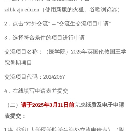
zdbk.zju.edu.cn
（使用新版的火狐、谷歌浏览器）
2
．点击
“
对外交流
”
→
“
交流生交流项目申请
”
3
．选择符合条件的项目进行申请
交流项目名称：
（医学院）
2025
年英国伦敦国王学
院暑期项目
交流项目代码：
20242057
4
．在线填写申请表并提交
（二）
请于
202
5
年
3
月
11
日前
完成
纸质及电子申请
表提交
：
1.
将《浙江大学医学院学生海外交流申请表》（附