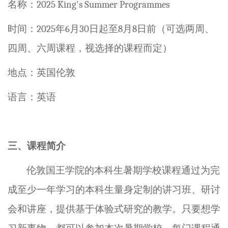
名称：
2025
King's Summer Programmes
时间：
2025
年
6
月
30
日
起
至
8
月
8
日
前
（可选
两周、
四周、六周课程
，视选择的课程而定）
地点：
英国伦敦
语言
：
英语
三、课程简介
伦敦国王学院的本科生暑期学校课程通过为完
成至少一年学习的本科生量身定制的讲习班、研讨
会和讲座，提供基于体验式研究的教学。只要想学