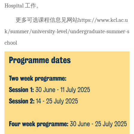
Hospital
工作。
更多可选课程信息见网站
https://www.kcl.ac.u
k/summer/university-level/undergraduate-summer-s
chool