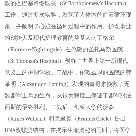
敦的圣巴塞洛缪医院（
St Bartholomew’s Hospital
）
工作，通过多次实验，发现了人体内的
血液循环
现
象，并阐明了
心脏
在循环过程中的作用。护理事业
的创始人及现代护理教育的奠基人南丁格尔
（
Florence Nightingale
）在伦敦的圣托马斯医院
（
St Thomas’s Hospital
）创办了世界上第一所现代
意义上的护理学校。二战中，伦敦圣玛丽医院的弗
莱明（
Alexander Fleming
）发现的青霉素挽救了无
数盟军士兵的生命，从很大程度上保证了盟军对法
西斯的最终胜利。二战后，剑桥大学的沃森
（
James Watson
）和克里克（
Francis Crick
）提出
DNA
双螺旋结构，在揭示生命奥秘的同时，将医学