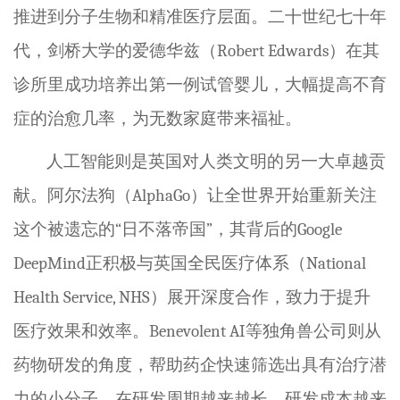
推进到分子生物和精准医疗层面。二十世纪七十年
代，剑桥大学的爱德华兹（
Robert Edwards
）在其
诊所里成功培养出第一例试管婴儿，大幅提高不育
症的治愈几率，为无数家庭带来福祉。
人工智能则是英国对人类文明的另一大卓越贡
献。阿尔法狗（
AlphaGo
）让全世界开始重新关注
这个被遗忘的
“
日不落帝国
”
，其背后的
Google
DeepMind
正积极与英国全民医疗体系（
National
Health Service, NHS
）展开深度合作，致力于提升
医疗效果和效率。
Benevolent
AI
等独角兽公司则从
药物研发的角度，帮助药企快速筛选出具有治疗潜
力的小分子，在研发周期越来越长、研发成本越来