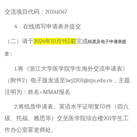
交流项目代码：
20241047
4
．在线填写申请表并提交
（二）请于
2024
年
10
月
9
日前
完成
纸质及电子申请表提
交：
1.
将《浙江大学医学院学生海外交流申请表》
（附件
2
）电子版发送至
lwj1203@zju.edu.cn
，主题
注明为：姓名
+MMAI
报名
2.
将纸质申请表、英语水平证明复印件（四六
级、托福、雅思等）交至医学院综合楼
201
学生工
作办公室霍老师处。