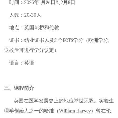
时间：
2025
年
1
月
26
日到
2
月
8
日
人数：20-30人
地点：
英国剑桥和伦敦
证书：
结业证书
以及
3
个
ECTS
学分（欧洲学分,
返校后可进行学分认定）
语言：英语
三、课程简介
英国在医学发展史上的地位举世无双。
实验生
理学
创始人之一的哈维（
William Harvey
）曾在伦