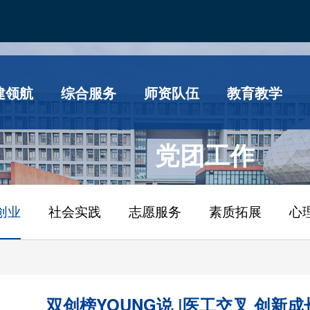
建领航
综合服务
师资队伍
教育教学
党团工作
创业
社会实践
志愿服务
素质拓展
心
双创榜YOUNG说 |医工交叉 创新