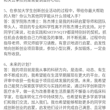
和失去掌控则是需要调整好心态。
5
、在参加大学生创新创业活动的过程中，带给你最大帮助
的人物？
你认为其他同学能从什么领域入手
？
答：医学院陈杰博士：陈杰博士是我的科研启蒙导师和团队
带头人
，项目的专业和科学性离不开陈杰博士的支持。
对于
同学们来说，
社会实践和
SRTP/SQTP
都是特别好的契机，抓
住机会去做些自己力所能及的事情，并不断拓展
，
过程中向
指导老师、师兄师姐学习请教，
有意识地进行启蒙、启发性
地向创新创业项目靠拢，参加小型比赛，多加锻炼
，
一定会
有所收获
。
6
、未来的
计划
？
答：我的项目就是我从事的科研方向，是连续、动态、有生
命不断成长的，我希望能在生涯早期展现在更大的平台，在
评审中收获一些有益于项目后续发展的反馈。未来
，
我希望
自己
能
努力探索
医学研究与实践的桥梁，通过科学创新提升
医疗水平，
做一名为
改善患者生活质量
而不懈奋斗
的临床科
学家
，
在临床转化工作中持续努力。也希望有更多学弟学妹
们和我们交流，加入我们。
我也希望能够帮助更多的同学完
成创新创业的启蒙，启发他们设计并完成自己满意、且足够