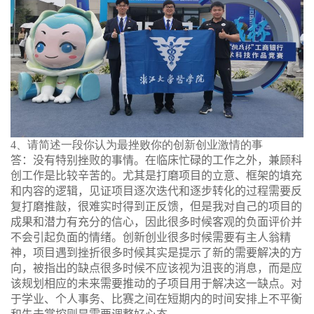
4
、请简述一段你认为最挫败你的创新创业激情的事
答：没有特别挫败的事情。
在临床忙碌的工作之外，兼顾科
创工作是比较辛苦的。尤其是
打磨项目的立意、框架的填充
和内容的逻辑，见证项目逐次迭代和逐步转化
的过程需要反
复打磨推敲，很难实时得到正反馈，但是
我对自己的项目的
成果和潜力有充分的信心，因此很多时候客观的负面评价并
不会引起负面的情绪。创新创业很多时候需要有主人翁精
神，项目遇到挫折很多时候其实是提示了新的需要解决的方
向，被指出的缺点很多时候不应该视为沮丧的消息，而是应
该规划相应的未来需要推动的子项目用于解决这一缺点。对
于学业、个人事务、比赛之间在短期内的时间安排上不平衡