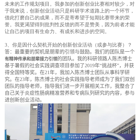
我参加的创新创业比赛相对较少，对
未来的工作规划项目。
于我来说，创新创业活动只是科研学术道路上的一个环节，
借此打磨自己的成果，而不是寄希望于短期比赛带来的荣
誉。我更渴望得到批判性反馈的而不是赞美，因为前者才能
让自己的项目有生命力、有成长和进步的空间。
3
、你是因什么契机开始的创新创业活动（或参与比赛）？
答：最重要的契机是朋辈的引领与鼓励。我们的团队是一个
的团队。我的科研领路人陈杰博士
有精神传承和朋辈接力引领
基于暑假的社会实践调查项目
参加了
2019
年“挑战杯”
，
并获
得
全国特等奖。在
21
年，
我加入
陈杰博士
团队
从事科学研
究。在
23
年
，
陈杰博士的社会实践指导老师成为了我们双创
团队的指导老师，指导我们进一步开展相关工作，
我整合了
自己关于炎症性肠病精准营养和专病队列研究的内容，参与
进创新创业活动。