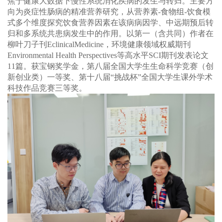
焦于健康大数据下慢性系统消化疾病的发生与转归。主要方
向为炎症性肠病的精准营养研究，从营养素
-
食物组
-
饮食模
式多个维度探究饮食营养因素在该病病因学、中远期预后转
归和多系统共患病发生中的作用。以第一（含共同）作者在
柳叶刀子刊
EclinicalMedicine
，环境健康领域权威期刊
Environmental Health Perspectives
等高水平
SCI
期刊发表论文
11
篇。获宝钢奖学金，第八届全国大学生生命科学竞赛（创
新创业类）一等奖、第十八届“挑战杯”全国大学生课外学术
科技作品竞赛三等奖。