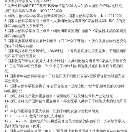
重大科技专项优先主题 2009；
3.先天性巨结肠症
RET基因“风险单倍型”区域内未知的 功能性SNPS位点研究。
浙江省自然科学基金，NO.Y2080430
4. 细胞生物学教学改革与创新实验教学，国家自然科学基金，
No.J0910001
5.国家自然科学基金面上项目：人类细胞核分离基因
C家族新成员NUDCL2的克
隆和功能鉴定的系统研究
6.国家自然科学基金面上项目：细胞周期重要蛋白激酶
PLK家族新成员的基因克
隆和功能鉴定
7.国家重点基础研究发展计划项目（
973计划子课题）：蛋白质复合物动态变化
的分子机制与功能
8.国家高技术研究发展计划（
863计划）：胃癌前病变的癌变监测、干预阻断研
究和若干诊疗品开发
9.国家教育部新世纪优秀人才支持计划：人类细胞核分离基因
C家族的系统研究
10.卫生部科学研究基金：
PLK1小分子抑制剂的筛选及其靶向抗胃癌作用的研
究。
11.国家青年自然科学基金：工程化间质干细胞低表达
V型胶原促损伤肌腱完全
再生研究
12. 国家自然科学基金委
-广东省联合基金：运动创伤中韧带肌腱修复的关键科
学问题研究
13. 浙江省科技厅重大重点项目：软骨组织工程关键技术和产业化研究
14. 浙江省科技厅国际合作重点项目：再生医学人类种子干细胞技术的研究和开
发
15. 科技部国际合作重大项目：胚胎干细胞安全评估载体研究
16.2009-2013
教育部新世纪人才项目
17.2004-2006
生物性关节头再造及修复关节缺损的实验研究，人事部留学人
员择优资助项目（优秀）
18.国家自然科学基金面上项目：
“用显微注射和基因敲入技术构建表皮松解性掌