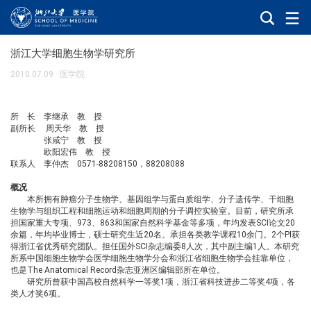
浙江大学细胞生物学研究所
2010.07.09
·
医学院
所
长 李继承 教 授
副所长
周天华 教 授
张咸宁
教 授
欧阳宏伟 教
授
联系人
李仲杰 0571-88208150，88208088
概况
本所拥有肿瘤分子生物学、基因组学与蛋白质组学、分子遗传学、
干细胞
生物学与组织工程和细胞运动和细胞周期的分子调控实验室。目前，研究所承
担国家重大专项、973、863和国家自然科学基金等多项，年均发表SCI论文20
余篇，年均毕业博士，硕士研究生近20名。承担各类教学课程10余门。2个PI获
得浙江省优秀研究团队。担任国外SCI杂志编委8人次，其中副主编1人。本研究
所系中国细胞生物学会医学细胞生物学分会和浙江省细胞生物学会挂靠单位，
也是The Anatomical Record杂志亚洲区编辑部所在单位。
研究所曾获中国高校自然科学一等奖
1项，浙江省科技进步二等奖4项，各
类人才奖6项。