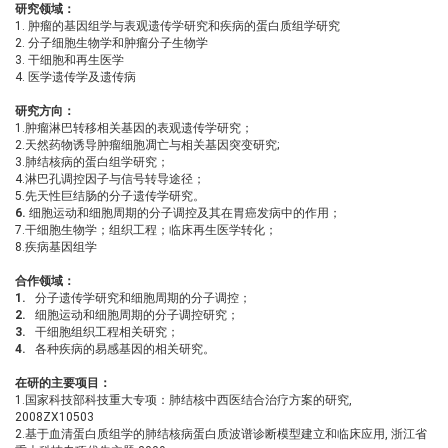
研究领域：
1. 肿瘤的基因组学与表观遗传学研究和疾病的蛋白质组学研究
2. 分子细胞生物学和肿瘤分子生物学
3. 干细胞和再生医学
4. 医学遗传学及遗传病
研究方向：
1.肿瘤淋巴转移相关基因的表观遗传学研究；
2.天然药物诱导肿瘤细胞凋亡与相关基因突变研究;
3.肺结核病的蛋白组学研究；
4.淋巴孔调控因子与信号转导途径；
5.先天性巨结肠的分子遗传学研究。
6.
细胞运动和细胞周期的分子调控及其在胃癌发病中的作用；
7.干细胞生物学；组织工程；临床再生医学转化；
8.疾病基因组学
合作领域：
1.
分子遗传学研究和细胞周期的分子调控；
2.
细胞运动和细胞周期的分子调控研究；
3.
干细胞组织工程相关研究；
4.
各种疾病的易感基因的相关研究。
在研的主要项目：
1.国家科技部科技重大专项
：肺结核中西医结合治疗方案的研究,
2008ZX10503
2.基于血清蛋白质组学的肺结核病蛋白质波谱诊断模型建立和临床应用
, 浙江省