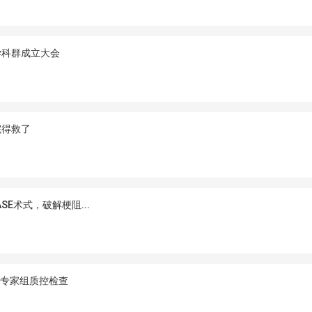
学科群成立大会
院得救了
E术式，破解梗阻...
题专家组质控检查