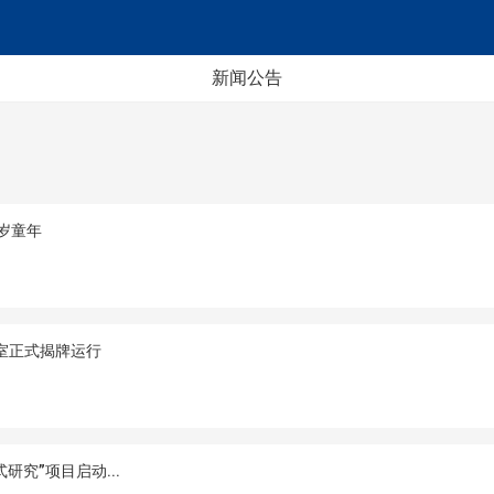
新闻公告
岁童年
室正式揭牌运行
究”项目启动...