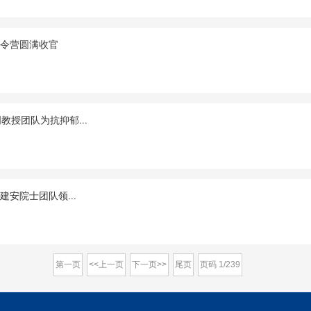
夏令营圆满收官
授团队为抗抑郁...
安院士团队领...
第一页
<<上一页
下一页>>
尾页
页码
1
/
239