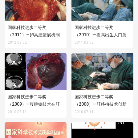
国家科技进步二等奖
国家科技进步二等奖
（2011）—卵巢癌进展机制
（2010）—提高出生人口质
及其阻遏策略研究与应用
量的生殖技术创建、体系优
2012.03.02
2011.03.02
化与临床推广应用
国家科技进步二等奖
国家科技进步二等奖
（2009）—腹腔镜技术在肝
（2008）—肝移植技术创新
胆胰脾外科的临床研究及应
体系的建立与推广应用
2010.07.11
2010.07.11
用