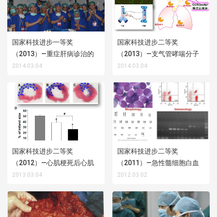
国家科技进步一等奖
国家科技进步二等奖
（2013）—重症肝病诊治的
（2013）—支气管哮喘分子
理论创新与技术突破
发病机制及诊治新技术应用
2014.03.04
2014.03.04
国家科技进步二等奖
国家科技进步二等奖
（2012）—心肌梗死后心肌
（2011）—急性髓细胞白血
组织修复和功能重建的机制
病生物学特征研究及化疗新
2013.03.04
2012.03.02
研究和临床应用
方案的创建和推广应用