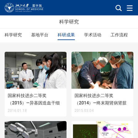
科学研究
科学研究
基地平台
科研成果
学术活动
工作流程
国家科技进步二等奖
国家科技进步二等奖
（2015）—异基因造血干细
（2014）—终末期肾病肾脏
胞移植关键技术创新与推广
替代治疗关键技术创新与推
2016.01.18
2015.03.04
应用
广应用