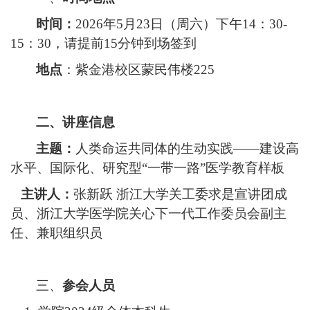
时间：
202
6
年
5月
23
日（周
六
）下午
14
：
30-
1
5
：
30
，
请提前
15分钟到场签到
地点
：紫金港校区蒙民伟楼
225
二、
讲座信息
主题：
人类命运共同体的生动实践
——建设高
水平、国际化、研究型“一带一路”医学教育样板
主讲人：
张新跃
浙江大学关工委求是宣讲团成
员、
浙江大学医学院关心下一代工作委员会副主
任、兼职组织员
三、
参会人员