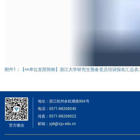
附件1：【××单位支部简称】浙江大学研究生预备党员培训报名汇总表.x
地址：浙江杭州余杭塘路866号
电话：0571-88208045
传真：0571-88208022
邮箱：yyb@zju.edu.cn
官方微信