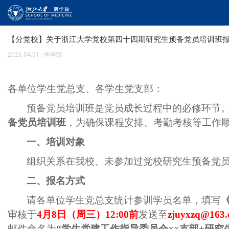
【分党校】关于浙江大学党校第四十四期研究生预备党员培训班
2026.04.01
·
医学院
各单位学生党总支、各学生党支部：
预备党员培训班是党员成长过程中的必修环节
备党员培训班
，为确保课程安排、考勤考核等工作
一、培训对象
组织关系在我校、未参加过党校研究生预备党
二、报名方式
请各单位学生党总支统计参训学员名单，填写
审核于
4月8
日（周
三
）
12
:00前
发送至
zjuyxzq@163
邮件命名为
“
学生党建工作指导委员会
××
支部
+研究