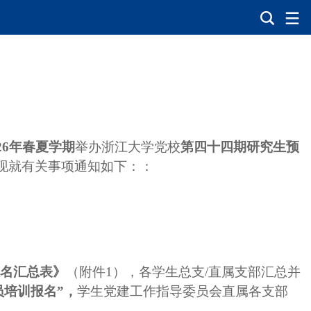
2
6
年
春夏
学期
举办浙江大学党校
第四十
四
期研究生预
现就有关事项通知如下：：
报名汇总表》
（附件
1
），各
学生总支
/直属支部
汇总并
员培训报名”
，
学生党建工作指导委员会直属各支部