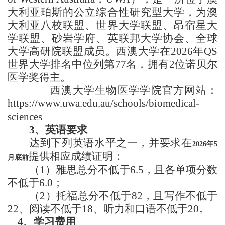
大利亚珀斯的公立综合性研究型大学，为澳
大利亚八校联盟、世界大学联盟、昂宿星大
学联盟、砂岩学府、英联邦大学协会、全球
大学高研院联盟成员。西澳大学在
2026
年
QS
世界大学排名中位列第
77
名，拥有
2
位诺贝尔
医学奖得主。
西澳大学生物医学学院官方网站：
https://www.uwa.edu.au/schools/biomedical-
sciences
3
、英语要求
达到下列英语水平之一，并要求在
2026
年
5
提供相应成绩证明：
月底前
（
1
）雅思总分不低于
6.5
，且各单项分数
不低于
6.0
；
（
2
）托福总分不低于
82
，且写作不低于
22
、阅读不低于
18
、听力和口语不低于
20
。
4
、学习费用