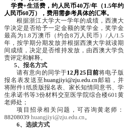
学费
+
生活费，约人民币
40
万
/
年（
1.5
年约
人民币
60
万），费用需参考具体的汇
率
。
根据浙江大学大一学年的成绩，西澳大
学决定是否给予一定金额的奖学金，奖学金
最高为
1.8
万澳币（约合
8
万人民币）
/
人
/1.5
年，按学期分期发放并根据西澳大学就读期
间成绩，决定是否维持发放，由西澳大学负
责评定和解释。
5
、报名方式
请有意向的同学于
12
月
25
日前
将电子版
报名表发送至
huangjiyi@zju.edu.cn
邮箱，并
将附件
1
纸质版报名表、家长知情同意书、学
生承诺书等
3
份材料交至医学院综合楼
601
黄
老师处；
项目招录相关问题，可咨询黄老师：
88208039
huangjiyi@zju.edu.cn
。
6
、选拔方式