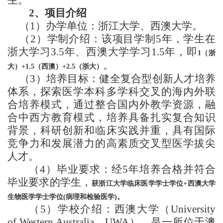
2
、项目介绍
（
1
）办学单位：浙江大学、西澳大学。
（
2
）学制介绍：该项目学制
5
年，学生在
浙大学习
3.5
年、西澳大学学习
1.5
年，即
1
（浙
。
大）
+1.5
（西澳）
+2.5
（浙大）
（
3
）培养目标：
健全复合型创新人才培养
体系，探索医学本科多学科交叉的海内外联
合培养模式，通过整合国内外教学资源，融
合中西方教育模式，培养具备扎实复合知识
背景，科研创新和临床实践并重，具有国际
竞争力和发展潜力的高素质交叉型医学拔尖
人才。
（
4
）毕业要求：经
5
年培养合格并符合
毕业要求的学生，
获浙江大学临床医学学士学位
+
西澳大学
生物医学学士学位
(
病理和检验医学
)
。
（
5
）学校介绍：
西澳大学（
University
of Western Australia
，
UWA
），是一所位于澳