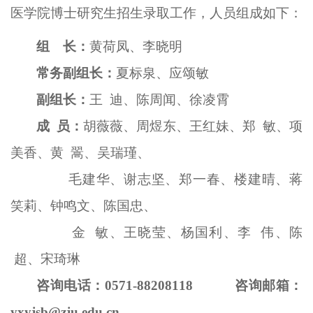
医学院博士研究生招生录取工作，人员组成如下：
组 长：
黄荷凤、
李晓明
常务副组长：
夏标泉、应颂敏
副组长：
王
迪
、陈周闻
、徐凌霄
成
员：
胡薇薇
、周煜东、王红妹、郑
敏、项
美香、黄
翯
、吴瑞瑾、
毛建华、谢志坚、
郑一春
、楼建晴、蒋
笑莉、钟鸣文、陈国忠、
金
敏、王晓莹、杨国利、李
伟、陈
超、宋琦琳
咨询电话：
0571-88208118
咨询邮箱：
yxyjsb@zju.edu.cn