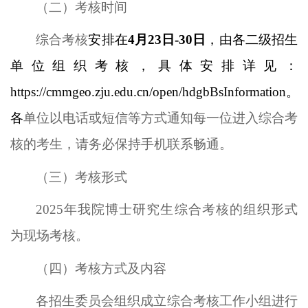
（二）
考核时间
综合考核
安排在
4月
23
日
-
30
日
，
由各二级招生
单位组织考核
，
具体安排详见
：
https://cmmgeo.zju.edu.cn/open/hdgbBsInformation
。
各
单位以电话或短信等方式通知每一位进入综合考
核的考生，请务必保持手机联系畅通。
（三）
考核形式
202
5
年我院博士研究生综合考核的组织形式
为现场考核。
（四）
考核方式及内容
各招生委员会组织成立综合考核工作小组进行