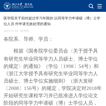
医学院关于拟对超过学习年限的 以同等学力申请硕（博）士学
位人员 作申请无效处理的通知
2025.01.09
·
医学院
各
院系
、
导师
、
学员
：
根据
《
国务院学位委员会〈关于授予具
有研究生毕业同等学力人员硕士、博士学位
的规定〉的通知
》（学位〔
1998
〕
54
号）
和
《浙江大学授予具有研究生毕业同等学力人
员
硕士、博士学位实施细则
》（浙大发研
〔
2008
〕
156
号）的
规定，
学院决定对
2
01
8
年
开始研究生课程学习并已批准进入学位论文
阶段的同等学力申请硕（博）士学位人员，