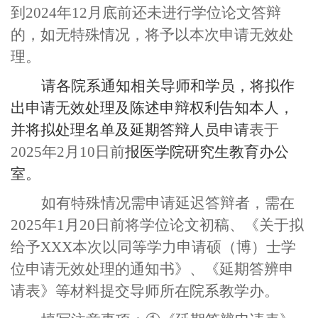
到
2
02
4
年
1
2
月底前还未进行学位论文答辩
的，如无特殊情况，将予以本次申请无效处
理。
请各
院系
通知相关导师和学员，将拟作
出申请无效处理及陈述申辩权利告知本人，
并将拟处理名单及延期答辩人员申请
表于
202
5
年
2
月
10
日前
报医学院研究生
教育
办公
室
。
如有特殊情况需
申请延迟答辩者
，
需在
202
5
年
1
月
20
日前将学位论文初稿、《关于拟
给予
XXX
本次以同等学力申请硕（博）士学
位申请无效处理的通知书》、《延期答辨申
请表》等材料提交导师所在院系教学办。