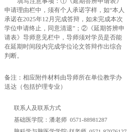
填写注意事项：
①《延期答辨申请表》
申请理由栏中，须有个人承诺字样，如“本人
承诺在
202
5
年
12
月完成答辩，如未完成本次
学位申请终止，同意清退”；②《延期答辨申
请表》导师意见栏中，导师须对学
员是否能
在延期时间段内完成
学位论文答辩作出
综合
判断
。
备注
：
相应附件材料由导师所在单位教学办
送达（包括护理专业）
联系人及联系方式
基础医学院：潘老师
0571-88981287
脑科学与脑医学学院
:赵老师 0571-87076127