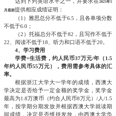
达到下列英语水平之一，并要求在
2025
年
5
提供相应成绩证明：
月底前
（
1
）雅思总分不低于
6.5
，且各单项分数
不低于
6.0
；
（
2
）托福总分不低于
82
，且写作不低于
22
、阅读不低于
18
、听力和口语不低于
20
。
4
、学习费用
学费
+
生活费，约人民币37万元
/
年（
1.5
年约人民币55万元），费用需参考具体的汇
率。
根据浙江大学大一学年的成绩，西澳大
学决定是否给予一定金额的奖学金，奖学金
最高为
1.8
万澳币（约合人民币8万元）
/
人
/1.5
年，按学期分期发放并根据西澳大学就读期
间成绩，决定是否维持发放，由西澳大学负