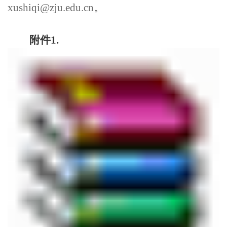
xushiqi@zju.edu.cn
。
附件
1.