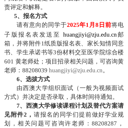
责评定和解释。
5
、报名方式
请有意向的同学于
2025年
1
月
8
日前
将电
子版报名表发送至
huangjiyi@zju.edu.cn
邮
箱，并将附件
1
纸质版报名表、家长知情同意
书、学生承诺书等
3
份材料交至医学院综合楼
601
黄老师处；
项目招录相关问题，可咨询黄
老师：
88208039
huangjiyi@zju.edu.cn
。
6
、选拔方式
由西澳大学组织面试（一般为视频面试
方式）并决定是否录取，具体时间待通知。
7
、西澳大学修读课程计划及替代方案请
见附件
2
，
请报名的同学们提前做好学业规
划，
相关问题可咨询许老师：
88208287
，