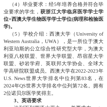
（
4
）毕业要求：经
5
年培养合格并符合毕
业要求的学生，
获浙江大学临床医学学士学
位
+
西澳大学生物医学学士学位
(
病理和检验医
学
)
。
（
5
）学校介绍：
西澳大学（
University of
Western Australia
，
UWA
），是一所位于澳大
利亚珀斯的公立综合性研究型大学，为澳大
利亚八校联盟、世界大学联盟、昂宿星大学
联盟、砂岩学府、英联邦大学协会、全球大
学高研院联盟成员。西澳大学在
2022-2023
年
U.S. News
世界大学排名中位列第
83
名，在
2024
年
QS
世界大学排名中位列第
72
名。拥有
2
位诺贝尔医学奖得主。
3
、英语要求