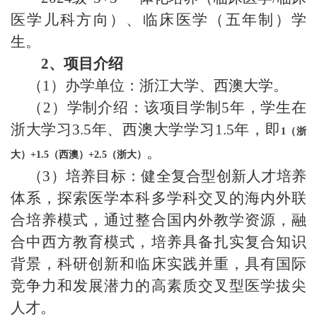
医学儿科方向）、临床医学（五年制）学
生。
2
、项目介绍
（
1
）办学单位：浙江大学、西澳大学。
（
2
）学制介绍：该项目学制
5
年，学生在
浙大学习
3.5
年、西澳大学学习
1.5
年，即
1
（浙
。
大）
+1.5
（西澳）
+2.5
（浙大）
（
3
）培养目标：
健全复合型创新人才培养
体系，探索医学本科多学科交叉的海内外联
合培养模式，通过整合国内外教学资源，融
合中西方教育模式，培养具备扎实复合知识
背景，科研创新和临床实践并重，具有国际
竞争力和发展潜力的高素质交叉型医学拔尖
人才。