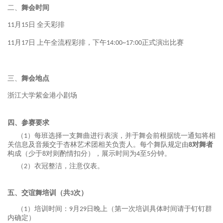
二、
舞会
时间
全天彩排
11月15日
上午全流程彩排，下午
正式演出比赛
11月17日
14:00~17:00
三、
舞会地点
浙江大学紫金港小剧场
四、参赛要求
（
）每班选择一支舞曲进行表演，并于舞会前根据统一通知将相
1
关信息及音频交于杏林艺术团相关负责人。每个舞队规定由
对舞者
8
构成（少于
对则酌情扣分），展示时间为
至
分钟。
8
4
5
（
）衣冠整洁，注意仪表。
2
五、交谊舞培训（共
次）
3
日晚上（第一次培训具体时间请于钉钉群
（
）培训时间：
月
1
9
2
9
内确定）