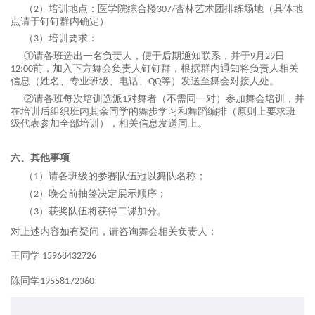
（
）培训地点：医学院综合楼
杏林艺术团排练场地（具体地
2
307/
点请于钉钉群内确定）
（
）培训要求：
3
日
①请各班选出一名负责人，便于后期通知联系，并于
月
9
2
9
前，加入下方舞会负责人钉钉群，根据群内通知将负责人相关
12
:00
信息（姓名、专业班级、电话、
等）发送至舞会对接人处。
QQ
②请各班每次培训选派
对舞者（不需同一对）参加舞会培训，并
1
在培训后组织班内其余同学的舞步学习和舞蹈编排（原则上要求班
级代表参加全部培训），相关信息发送同上。
六、其他事项
（
）请各班级的参赛队伍冠以舞队名称；
1
（
）晚会前抽签决定展示顺序；
2
（
）获奖队伍将获得二课加分。
3
对上述内容如有疑问，请咨询舞会相关负责人：
王同学
15968432726
陈同学
19558172360