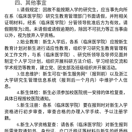
四、其他事宜
1.
请假规定：因故不能按期入学的研究生，应当事先向所
在
系
（
临床医学院
）研究生
教育管理部门
书面请假，并附相关
证明材料，经
系
（
临床医学院
）分管领导批准后方为有效。请
假期限为
2
周。未请假或请假逾期的，除因不可抗力等正当事由
以外，视为放弃入学资格。
2.
始业教育：新生入学后，各
系
（
临床医学院
）应按新生
教育计划对新生进行适应性教育，组织学习研究生教育管理有
关工作文件，与
系
（
临床医学院
）、研究所领导及导师见面并
制定个人学习计划，组织开展科研方法介绍、学习经验交流和
学术规范等教育，建立党、团支部及班级组织并开展活动。
3.
信息维护：新生可在“新生服务网”（报到前）以及浙江
大学研究生管理信息系统（报到后一个月内）中维护个人信
息。
4.
新生体检：新生必须参加校医院统一安排的体检复查，
具体日程按校医院通知。
5.
新生注册：各
系
（
临床医学院
）要在报到时对新生入学
资格进行初步审查，审查合格的办理入学手续、予以注册学
籍。
6.
新生入学资格复查：请各
系
（
临床医学院
）对新生报到
所需录取通知书、身份证、户口迁移证等材料与新生的纸质档