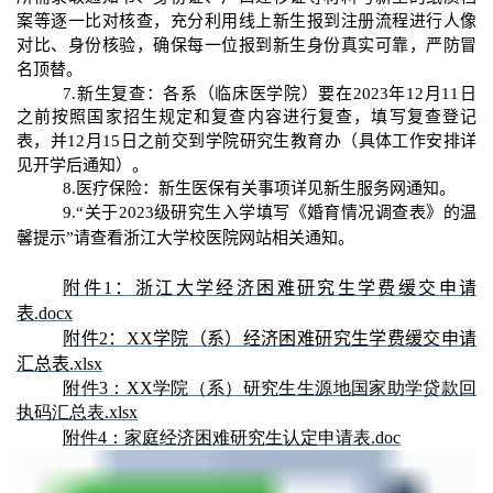
案等逐一比对核查，充分利用线上新生报到注册流程进行人像
对比、身份核验，确保每一位报到新生身份真实可靠，严防冒
名顶替。
7.
新生复查：各
系
（
临床医学院
）要在
2023
年
12
月
11
日
之前按照国家招生规定和复查内容进行复查，填写复查登记
表，并
12
月
15
日之前交到
学院研究生教育办
（具体工作安排详
见开学后通知）。
8.
医疗保险：新生医保有关事项详见新生服务网通知。
9.“
关于
2023
级研究生入学填写《婚育情况调查表》的温
馨提示”请查看浙江大学校医院网站相关通知。
附件1：浙江大学经济困难研究生学费缓交申请
表.docx
附件2：XX学院（系）经济困难研究生学费缓交申请
汇总表.xlsx
附件3：XX学院（系）研究生生源地国家助学贷款回
执码汇总表.xlsx
附件4：家庭经济困难研究生认定申请表.doc