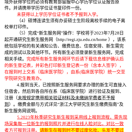
境外获得学位的必须有教育部留服中心学历学位认证报告原
件。并请携带学历学位证书复印件一份。
未获得以上学历学位证书者不予报到入学。
（
4
）硕博连读生须有办妥硕士生阶段离校手续的电子离
校单打印件。
（
5
）完成“新生服务网”操作：学校将于
2023
年
7
月
28
日
起开通研究生新生服务网（
http://regi.zju.edu.cn/home
），该系
统包括学校的有关通知公告、缴费信息、住宿安排、新生需完
成的测试以及其他环节。所有新生必须登录新生服务网，完成
相关手续。
完成所有新生服务网环节后请下载信息维护确认后
的新生登记表，并彩色打印新生登记表一份（含本人签字），
在报到时上交
系
（
临床医学院
），
由系
(
临床医学院）统一交至
学院研究生教育办
。
4.
报到当天，已按照新生服务网要求办理的新生可直接入
住宿舍，然后到各自所在
系
（
临床医学院
）进行验证及报到、
注册（
未按规定携带相关验证材料及未缴纳学费者不予报
到
）。缴费金额与方式详见“浙江大学研究生新生缴费指南”及
新生服务网说明。
5.2023
年秋季研究生新生报到采用线上报到流程，需先现
场采集每一位新生的报到照片并进行在线人脸对比，对比一致
者方可报到注册。
请新生在报到时不要过度化妆、头发不要过