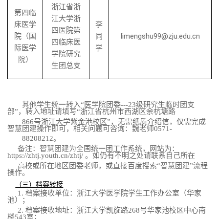
浙江省浙
第四临
江大学浙
床医学
李
四医院第
院（国
同
limengshu99@zju.edu.cn
四临床医
际医学
学
学院研究
院）
生团总支
其他学生统一转入“医学院团委
---23
级研究生临时团支
部”，转入地址请填写“浙江省杭州市西湖区余杭塘路
866
号浙江大学紫金港校区”，无需纸质介绍信，仅需完成
智慧团建操作即可，相关问题可咨询：魏老师
0571-
88208212
。
备注：智慧团建为全国统一团工作系统，网站为：
https://zhtj.youth.cn/zhtj/
。如仍有不明之处请联系自己所在
高校或所在地区团委老师，或直接百度搜索“智慧团建”流程
操作。
（三）档案转接
1.
档案接收单位：浙江大学医学院学生工作办公室（华家
池）；
2.
档案接收地址：浙江大学凯旋路
268
号华家池校区中心南
楼
543
室；