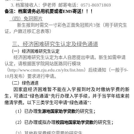
3.
档案接收人：伊老师 邮寄电话：
0571-86971869
备注：档案请务必用机要或者
EMS
寄送！！！
（四）免冠照片
新生报到时需交一寸彩色正面免冠照片
3
张（用于研究生
证，户籍迁移汇总表等）
三、经济困难研究生认定及绿色通道
（一）经济困难研究生认定
经济困难研究生认定为本人自愿提出申请。新生如需申请
认定，请根据医学院网站医路同行模块
（
http://www.cmm.zju.edu.cn/yltx/list.htm
）后续通知（一般于
9-
10
月发布）要求进行申请。
（二）绿色通道
因家庭经济困难暂不能在入学报到时及时缴纳学费的新
生，可通过“绿色通道”先行办理入学手续，并于当学年结束前
缴清学费。
以下三类学生可申请“绿色通道”：
（
1
）已办理
的研究生；
生源地国家助学贷款
（
2
）已办理或拟办理
的研究生；
校园地国家助学贷款
（
3
）其他有学费缓交需要的研究生。