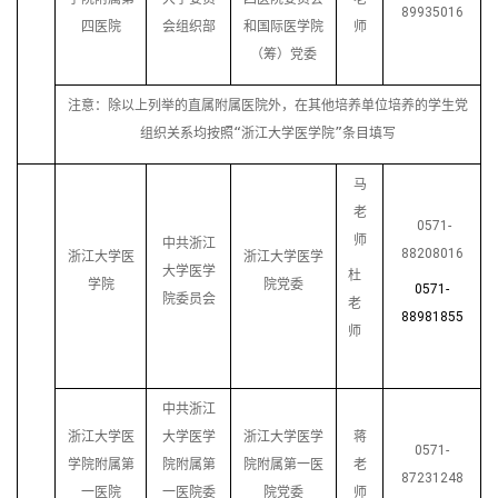
89935016
四医院
会组织部
和国际医学院
师
（筹）党委
注意：除以上列举的直属附属医院外，在其他培养单位培养的学生党
组织关系均按照“浙江大学医学院”条目填写
马
老
0571-
师
中共浙江
88208016
浙江大学医
浙江大学医学
大学医学
杜
学院
院党委
0571-
院委员会
老
88981855
师
中共浙江
浙江大学医
大学医学
浙江大学医学
蒋
0571-
学院附属第
院附属第
院附属第一医
老
87231248
一医院
一医院委
院党委
师