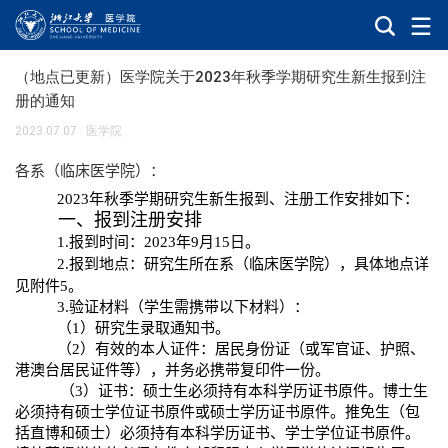
（地点已更新）医学院关于2023年秋季学期研究生新生报到注
册的通知
2023.07.07
·
医学院
各
系
（
临床医学院
）：
2023
年秋季学期研究生新生报到、注册工作安排如下：
一、报到注册安排
1.
报到时间：
2023
年
9
月
15
日
。
2.
报到地点：研究生所在
系
（
临床医学院
），
具体地点详
见附件5。
3.
验证材料（学生需携带以下材料）：
（
1
）研究生录取通知书。
（
2
）有效的本人证件：居民身份证（或军官证、护照、
港澳台居民证件等），并务必携带复印件一份。
（
3
）证书：硕士生必须持有本科学历证书原件。博士生
必须持有硕士学位证书原件或硕士学历证书原件。推免生（包
括直博和硕士）必须持有本科学历证书、学士学位证书原件。