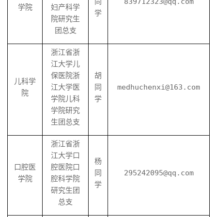
同
839712323@qq.com
学院
妇产科学
学
院研究生
团总支
浙江省浙
江大学儿
保医院浙
胡
儿科学
江大学医
同
medhuchenxi@163.com
院
学院儿科
学
学院研究
生团总支
浙江省浙
江大学口
杨
口腔医
腔医院口
同
295242095@qq.com
学院
腔科学院
学
研究生团
总支