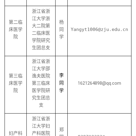
浙江省浙
江大学浙
第二临
杨
大二院第
床医学
同
Yangyt1006@zju.edu.cn
二临床医
院
学
学院研究
生团总支
浙江省浙
江大学邵
李
第三临
逸夫医院
同
床医学
第三临床
1621264898@qq.com
院
医学院研
学
究生团总
支
浙江省浙
江大学妇
郑
妇产科
产科医院