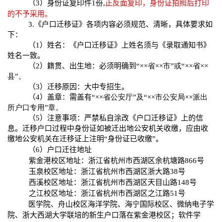
（
3
）身份证复印件
1
份
,
正反面复印，身份证拍照后打印
的不予采用。
3.
《户口迁移证》各项内容必须规范、清晰，具体要求如
下：
（
1
）姓名：《户口迁移证》上姓名须与《录取通知书》
姓名一致。
（
2
）籍贯、出生地：必须明确到“
××
省
××
市”或“
××
省
××
县”。
（
3
）迁移原因：大中专招生。
（
4
）盖章：需盖有“
××
省公安厅”及“
××
市公安局
××
派出
所户口专用”章。
（
5
）注意事项：严禁私自涂改《户口迁移证》上的信
息。迁移户口过程中身份证如被迁出地公安机关收缴，应由收
缴地公安机关在迁移证上注明“身份证已收缴”。
（
6
）
户口迁往地址
紫金港校区地址：浙江省杭州市西湖区余杭塘路
866
号
玉泉校区地址：浙江省杭州市西湖区浙大路
38
号
西溪校区地址：浙江省杭州市西湖区天目山路
148
号
之江校区地址：浙江省杭州市西湖区之江路
51
号
医学院、舟山校区海洋学院、海宁国际校区、微纳电子学
院、浙大西湖大学联培的新生户口落在紫金港校区；软件学