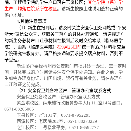
院、工程师学院的学生户口落在玉泉校区；
其他学院（系）学
生户口均落在院系所在校区
。请新生按照上述说明选择正确的
落户地址。
4.
其他注意事项
（
1
）新生在报到后，请及时关注安全保卫处网站或“平安
浙大”微信公众号，获取关于落户的具体办理通知。请选择迁户
的新生务必将户口迁移材料在报到后及时交给本
系
（
临床医学
院
），由
系
（
临床医学院
）
在
9
月
2
5
日前
统一
将
落户材料提交
至
学院研究生教育办
。
请严格
按通知要求提交落户材料，
否则不
予
受理。
新生落户要经杭州市公安部门审批并逐一办理，需一定时
间，具体完成落户时间请关注安全保卫处通知。在此之前，学
生如需办理身份证、出国出境、银行等有关业务，请在办理户
口迁移证之前完成。
（
2
）安全保卫处各校区户口管理办公室联系方式
安全保卫处各校区户口管理办公室联系方式
紫金港校区：纳米楼行政服务办事大厅
111
室
14
号窗口，
0571-88206065
玉泉校区：
7
舍
101
室，
0571-87952295
西溪校区：老医院
202
室，
0571-88273229
之江校区：二号楼北平房，
0571-86592777