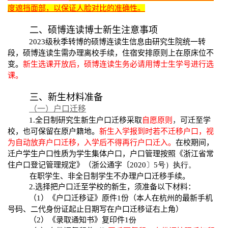
度遮挡面部，以保证人脸对比的准确性。
二、硕博连读博士新生注意事项
2023
级秋季转博的硕博连读生信息由研究生院统一转
段，硕博连读生需办理离校手续，住宿安排原则上在原床位不
变。
新生选课开放后，硕博连读生务必请用博士生学号进行选
课。
三、新生材料准备
（一）户口迁移
1.
全日制研究生新生户口迁移采取
自愿原则
，
可迁至学
校，也可保留在原户籍地。
新生入学报到时若不迁移户口，视
为
自动放弃户口迁移
，入学后不得再行户口迁入。
在校期间，
迁户学生户口性质为学生集体户口，户口管理按照《浙江省常
住户口登记管理规定》（浙公通字〔
2020
〕
5
号）执行。
在职学生、非全日制学生不办理户口迁移手续。
2.
选择把户口迁至学校的新生，须准备以下材料：
（
1
）《户口迁移证》原件
1
份（本人在杭州的最新
手机
号码、二代身份证起止日期
写在户口迁移证右上角）
（
2
）《录取通知书》复印件
1
份