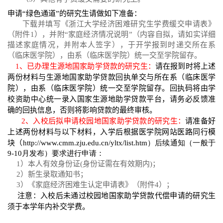
申请“绿色通道”的研究生请做如下准备：
下载并填写《浙江大学经济困难研究生学费缓交申请表》
（附件
1
），并附“家庭经济情况说明”（内容自拟，请如实详细
描述家庭情况，并附本人签字），于开学报到时递交所在系
（临床医学院），由系（临床医学院）统一交至学院留存。
1
、已办理生源地国家助学贷款的研究生：
请在报到时将上述
两份材料与生源地国家助学贷款回执单交与所在系（临床医学
院），由系（临床医学院）统一交至学院留存。回执码将由学
校资助中心统一录入国家生源地助学贷款平台，请务必反馈准
确的回执信息，否则将影响贷款的最终审核。
2
、入校后拟申请校园地国家助学贷款的研究生：
请准备好
上述两份材料与以下材料，入学后根据医学院网站医路同行模
块（
http://www.cmm.zju.edu.cn/yltx/list.htm
）后续通知（一般于
9-10
月发布）要求进行申请：
1
）本人有效身份证
(
身份证需在有效期内
)
；
2
）新生录取通知书；
3
）《家庭经济困难生认定申请表》（附件
4
）；
注意：
入校后
未通过
校园地国家助学贷款代偿申请的研究生
须于本学年内补交学费。