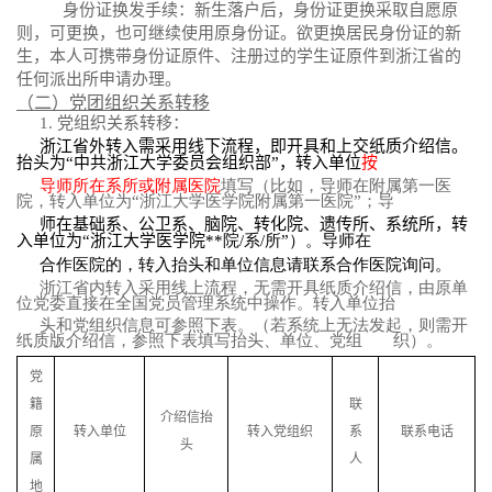
身份证换发手续：新生落户后，身份证更换采取自愿原
则，可更换，也可继续使用原身份证。欲更换居民身份证的新
生，本人可携带身份证原件、注册过的学生证原件到浙江省的
任何派出所申请办理。
（二）党团组织关系转移
1.
党组织关系转移：
浙江省外转入需采用线下流程，即开具和上交纸质介绍信。
抬头为“中共浙江大学委员会组织部”，转入单位
按
导师所在系所或附属医院
填写（比如，导师在附属第一医
院，转入单位为“浙江大学医学院附属第一医院”；导
师在基础系、公卫系、脑院、转化院、遗传所、系统所，转
入单位为“浙江大学医学院
**
院
/
系
/
所”）。导师在
合作医院的，转入抬头和单位信息请联系合作医院询问。
浙江省内转入采用线上流程，无需开具纸质介绍信，由原单
位党委直接在全国党员管理系统中操作。转入单位抬
头和党组织信息可参照下表。（若系统上无法发起，则需开
纸质版介绍信，参照下表填写抬头、单位、党组 织）。
党
籍
联
介绍信抬
原
转入单位
转入党组织
系
联系电话
头
属
人
地