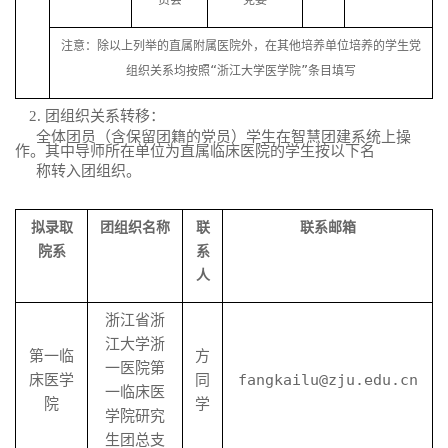
注意：除以上列举的直属附属医院外，在其他培养单位培养的学生党
组织关系均按照“浙江大学医学院”条目填写
2.
团组织关系转移：
全体团员（含保留团籍的党员）学生在智慧团建系统上操
作。其中导师所在单位为直属临床医院的学生按以下名
称转入团组织。
拟录取
团组织名称
联
联系邮箱
院系
系
人
浙江省浙
江大学浙
第一临
方
一医院第
床医学
同
fangkailu@zju.edu.cn
一临床医
院
学
学院研究
生团总支